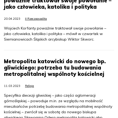
poważnie traktował swoje powołanie –
jako człowieka, katolika i polityka
20.04.2023
II Rzeczpospolita
Wojciech Korfanty poważnie traktował swoje powołanie –
jako człowieka, katolika i polityka – mówił w czwartek w
Siemianowicach Śląskich arcybiskup Wiktor Skworc.
Metropolita katowicki do nowego bp.
gliwickiego: potrzeba tu budowania
metropolitalnej wspólnoty kościelnej
11.03.2023
Religia
Specyfika diecezji gliwickiej – jako części aglomeracji
górnośląskiej – powoduje m.in. ze względu na mobilność
mieszkańców potrzebę budowania metropolitalnej wspólnoty
kościelnej – zwrócił się w sobotę do nowego biskupa
gliwickiego Sławomira Odera metropolita katowicki abp