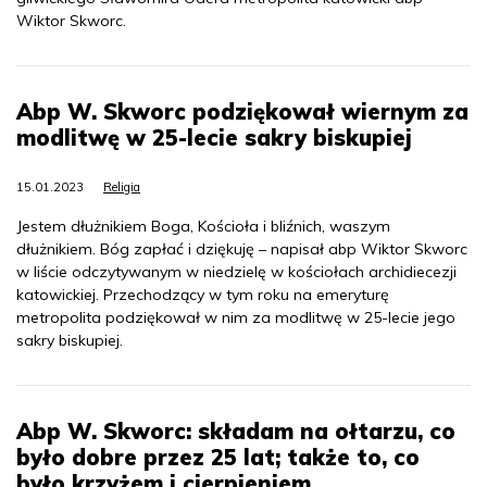
Wiktor Skworc.
Abp W. Skworc podziękował wiernym za
modlitwę w 25-lecie sakry biskupiej
15.01.2023
Religia
Jestem dłużnikiem Boga, Kościoła i bliźnich, waszym
dłużnikiem. Bóg zapłać i dziękuję – napisał abp Wiktor Skworc
w liście odczytywanym w niedzielę w kościołach archidiecezji
katowickiej. Przechodzący w tym roku na emeryturę
metropolita podziękował w nim za modlitwę w 25-lecie jego
sakry biskupiej.
Abp W. Skworc: składam na ołtarzu, co
było dobre przez 25 lat; także to, co
było krzyżem i cierpieniem