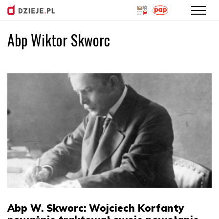
Abp Wiktor Skworc
Przejdź
do
treści
Abp W. Skworc: Wojciech Korfanty