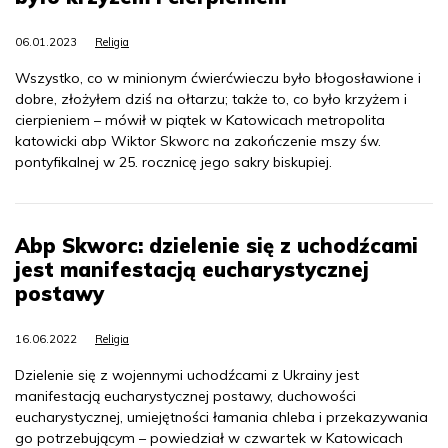
06.01.2023
Religia
Wszystko, co w minionym ćwierćwieczu było błogosławione i
dobre, złożyłem dziś na ołtarzu; także to, co było krzyżem i
cierpieniem – mówił w piątek w Katowicach metropolita
katowicki abp Wiktor Skworc na zakończenie mszy św.
pontyfikalnej w 25. rocznicę jego sakry biskupiej.
Abp Skworc: dzielenie się z uchodźcami
jest manifestacją eucharystycznej
postawy
16.06.2022
Religia
Dzielenie się z wojennymi uchodźcami z Ukrainy jest
manifestacją eucharystycznej postawy, duchowości
eucharystycznej, umiejętności łamania chleba i przekazywania
go potrzebującym – powiedział w czwartek w Katowicach