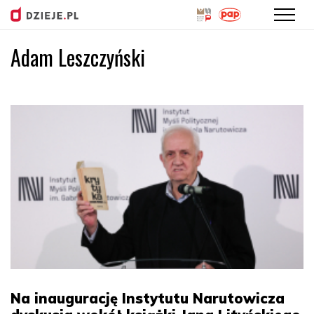
Adam Leszczyński
Przejdź
do
treści
Na inaugurację Instytutu Narutowicza