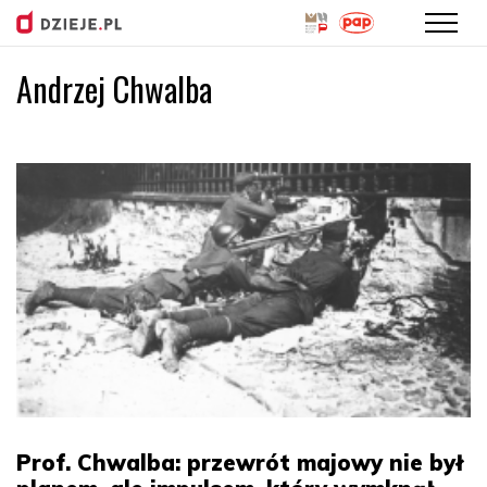
Andrzej Chwalba
Przejdź
do
treści
Prof. Chwalba: przewrót majowy nie był