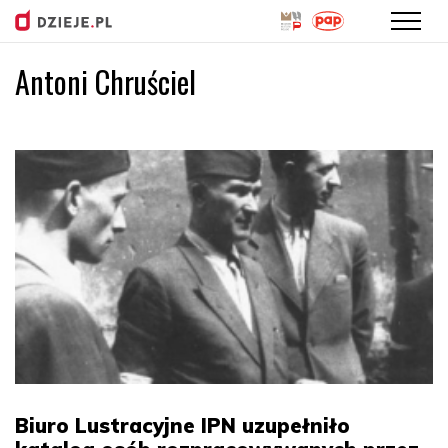
Antoni Chruściel
Przejdź
do
treści
Biuro Lustracyjne IPN uzupełniło