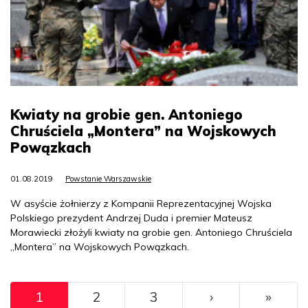
Kwiaty na grobie gen. Antoniego
Chruściela „Montera” na Wojskowych
Powązkach
01.08.2019
Powstanie Warszawskie
W asyście żołnierzy z Kompanii Reprezentacyjnej Wojska
Polskiego prezydent Andrzej Duda i premier Mateusz
Morawiecki złożyli kwiaty na grobie gen. Antoniego Chruściela
„Montera” na Wojskowych Powązkach.
Pagination
››
Ostat
1
2
3
›
»