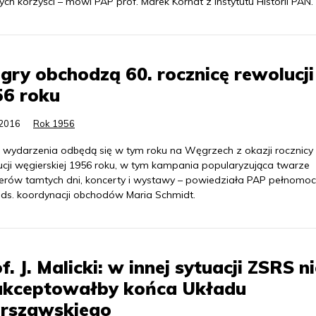
ch korzyści – mówi PAP prof. Marek Kornat z Instytutu Historii PAN.
ry obchodzą 60. rocznicę rewolucji
56 roku
.2016
Rok 1956
e wydarzenia odbędą się w tym roku na Węgrzech z okazji rocznicy
ucji węgierskiej 1956 roku, w tym kampania popularyzująca twarze
erów tamtych dni, koncerty i wystawy – powiedziała PAP pełnomoc
 ds. koordynacji obchodów Maria Schmidt.
f. J. Malicki: w innej sytuacji ZSRS n
akceptowałby końca Układu
rszawskiego