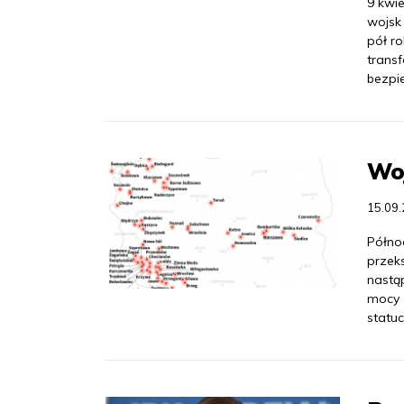
9 kwi
wojsk 
pół r
transf
bezpi
Woj
15.09
Półno
przeks
nastą
mocy 
statu