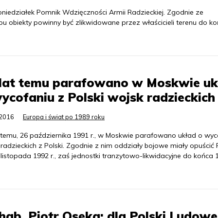
iedziałek Pomnik Wdzięczności Armii Radzieckiej. Zgodnie ze
 obiekty powinny być zlikwidowane przez właścicieli terenu do k
 lat temu parafowano w Moskwie u
ycofaniu z Polski wojsk radzieckich
.2016
Europa i świat po 1989 roku
t temu, 26 października 1991 r., w Moskwie parafowano układ o wyc
radzieckich z Polski. Zgodnie z nim oddziały bojowe miały opuścić 
listopada 1992 r., zaś jednostki tranzytowo-likwidacyjne do końca 
hab. Piotr Osęka: dla Polski Ludowe