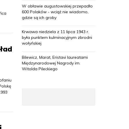
W obławie augustowskiej przepadło
600 Polaków - wciąż nie wiadomo,
ońca
gdzie są ich groby
Krwawa niedziela z 11 lipca 1943 r.
była punktem kulminacyjnym zbrodni
wołyńskiej
kład
Bilewicz, Marat, Eristavi laureatami
Międzynarodowej Nagrody im.
Witolda Pileckiego
ofaniu
Polskę
1993
j