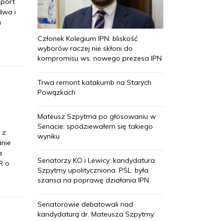
sport
dwa i
u
Członek Kolegium IPN: bliskość
wyborów raczej nie skłoni do
kompromisu ws. nowego prezesa IPN
Trwa remont katakumb na Starych
Powązkach
Mateusz Szpytma po głosowaniu w
Senacie: spodziewałem się takiego
 z
wyniku
anie
a
Senatorzy KO i Lewicy: kandydatura
R o
Szpytmy upolityczniona. PSL: była
szansa na poprawę działania IPN
Senatorowie debatowali nad
kandydaturą dr. Mateusza Szpytmy