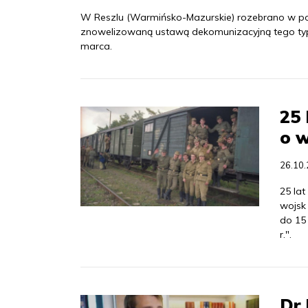
W Reszlu (Warmińsko-Mazurskie) rozebrano w pon
znowelizowaną ustawą dekomunizacyjną tego typu
marca.
25
o w
26.10
25 la
wojsk 
do 15 
r.".
Dr 