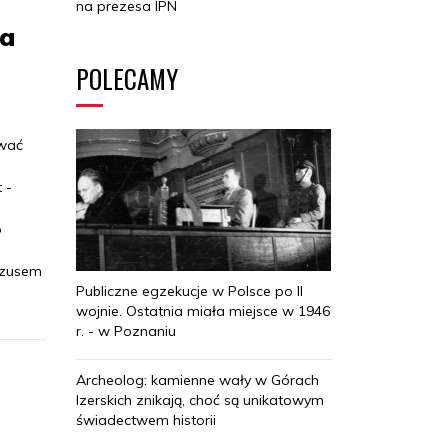
na prezesa IPN
na
POLECAMY
ywać
 -
o
 uzusem
Publiczne egzekucje w Polsce po II
wojnie. Ostatnia miała miejsce w 1946
r. - w Poznaniu
Archeolog: kamienne wały w Górach
Izerskich znikają, choć są unikatowym
świadectwem historii