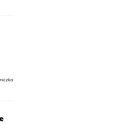
niczka
ie