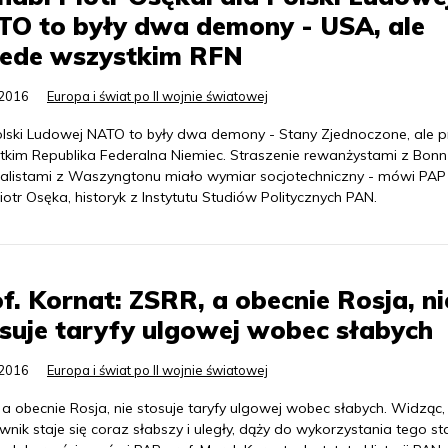
TO to były dwa demony - USA, ale
zede wszystkim RFN
.2016
Europa i świat po II wojnie światowej
olski Ludowej NATO to były dwa demony - Stany Zjednoczone, ale 
tkim Republika Federalna Niemiec. Straszenie rewanżystami z Bonn 
ialistami z Waszyngtonu miało wymiar socjotechniczny - mówi PAP
iotr Osęka, historyk z Instytutu Studiów Politycznych PAN.
f. Kornat: ZSRR, a obecnie Rosja, ni
suje taryfy ulgowej wobec słabych
.2016
Europa i świat po II wojnie światowej
a obecnie Rosja, nie stosuje taryfy ulgowej wobec słabych. Widząc,
wnik staje się coraz słabszy i uległy, dąży do wykorzystania tego s