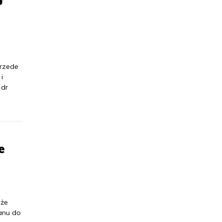
przede
i
 dr
e
 że
tanu do