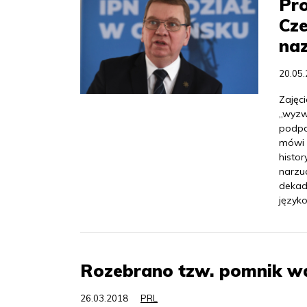
Pro
Cze
na
20.05
Zajęc
„wyzw
podpor
mówi 
histor
narzu
dekady
język
Rozebrano tzw. pomnik wd
26.03.2018
PRL