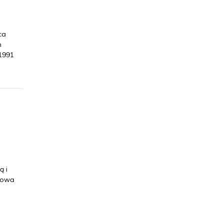
ca
m
1991
ą i
mowa