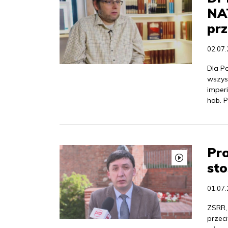
NA
pr
02.07
Dla P
wszys
imper
hab. P
Pro
sto
01.07
ZSRR, 
przeci