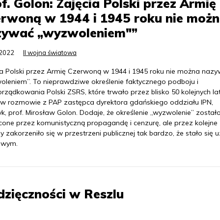
f. Golon: Zajęcia Polski przez Armię
rwoną w 1944 i 1945 roku nie moż
zywać „wyzwoleniem"”
.2022
II wojna światowa
ia Polski przez Armię Czerwoną w 1944 i 1945 roku nie można naz
oleniem”. To nieprawdziwe określenie faktycznego podboju i
ządkowania Polski ZSRS, które trwało przez blisko 50 kolejnych lat
w rozmowie z PAP zastępca dyrektora gdańskiego oddziału IPN,
yk, prof. Mirosław Golon. Dodaje, że określenie „wyzwolenie” został
cone przez komunistyczną propagandę i cenzurę, ale przez kolejne
 zakorzeniło się w przestrzeni publicznej tak bardzo, że stało się
owym.
zięczności w Reszlu