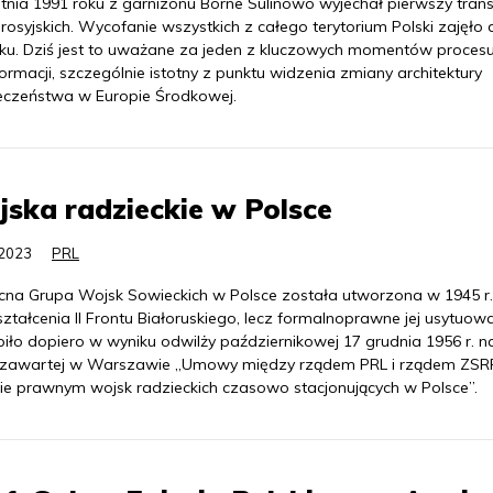
etnia 1991 roku z garnizonu Borne Sulinowo wyjechał pierwszy tran
rosyjskich. Wycofanie wszystkich z całego terytorium Polski zajęło 
oku. Dziś jest to uważane za jeden z kluczowych momentów proces
ormacji, szczególnie istotny z punktu widzenia zmiany architektury
eczeństwa w Europie Środkowej.
ska radzieckie w Polsce
.2023
PRL
cna Grupa Wojsk Sowieckich w Polsce została utworzona w 1945 r.
ztałcenia II Frontu Białoruskiego, lecz formalnoprawne jej usytuow
piło dopiero w wyniku odwilży październikowej 17 grudnia 1956 r. n
zawartej w Warszawie „Umowy między rządem PRL i rządem ZSR
cie prawnym wojsk radzieckich czasowo stacjonujących w Polsce”.