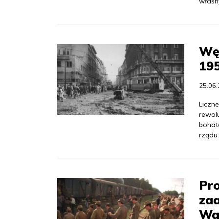
własny
Węg
19
25.06
Liczn
rewol
bohat
rządu
Pro
za
Wa