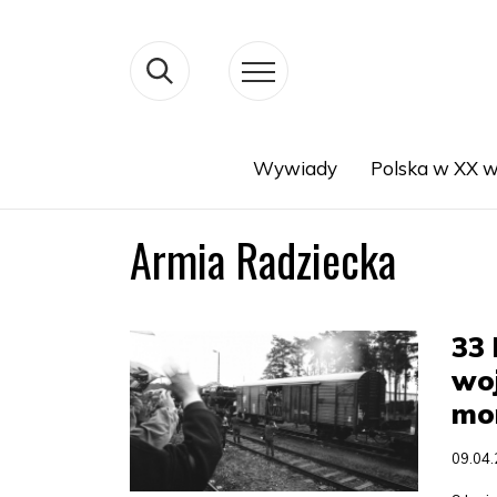
Wywiady
Polska w XX w
Search
Armia Radziecka
33 
woj
mo
09.04