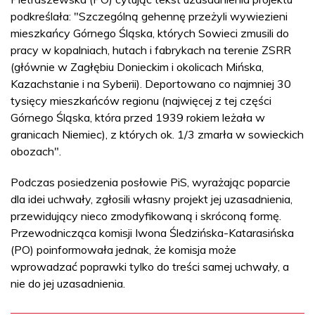
podkreślała: "Szczególną gehennę przeżyli wywiezieni
mieszkańcy Górnego Śląska, których Sowieci zmusili do
pracy w kopalniach, hutach i fabrykach na terenie ZSRR
(głównie w Zagłębiu Donieckim i okolicach Mińska,
Kazachstanie i na Syberii). Deportowano co najmniej 30
tysięcy mieszkańców regionu (najwięcej z tej części
Górnego Śląska, która przed 1939 rokiem leżała w
granicach Niemiec), z których ok. 1/3 zmarła w sowieckich
obozach".
Podczas posiedzenia posłowie PiS, wyrażając poparcie
dla idei uchwały, zgłosili własny projekt jej uzasadnienia,
przewidujący nieco zmodyfikowaną i skróconą formę.
Przewodnicząca komisji Iwona Śledzińska-Katarasińska
(PO) poinformowała jednak, że komisja może
wprowadzać poprawki tylko do treści samej uchwały, a
nie do jej uzasadnienia.