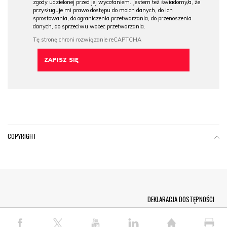
zgody udzielonej przed jej wycofaniem. Jestem też świadomy/a, że
przysługuje mi prawo dostępu do moich danych, do ich
sprostowania, do ograniczenia przetwarzania, do przenoszenia
danych, do sprzeciwu wobec przetwarzania.
COPYRIGHT
Menu Footer
DEKLARACJA DOSTĘPNOŚCI
© COPYRIGHT PAP 2026