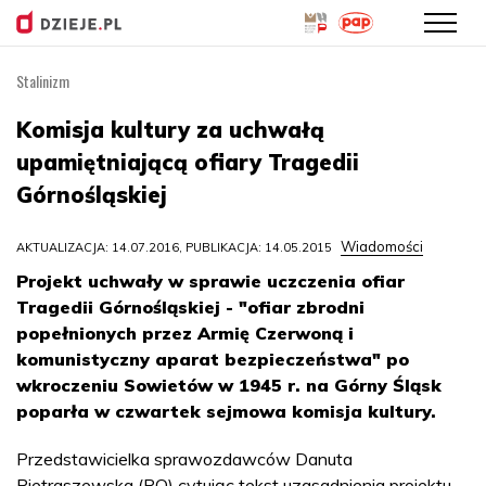
Stalinizm
Przejdź
do
Komisja kultury za uchwałą
treści
upamiętniającą ofiary Tragedii
Górnośląskiej
Wiadomości
AKTUALIZACJA: 14.07.2016, PUBLIKACJA: 14.05.2015
Projekt uchwały w sprawie uczczenia ofiar
Tragedii Górnośląskiej - "ofiar zbrodni
popełnionych przez Armię Czerwoną i
komunistyczny aparat bezpieczeństwa" po
wkroczeniu Sowietów w 1945 r. na Górny Śląsk
poparła w czwartek sejmowa komisja kultury.
Przedstawicielka sprawozdawców Danuta
Pietraszewska (PO) cytując tekst uzasadnienia projektu