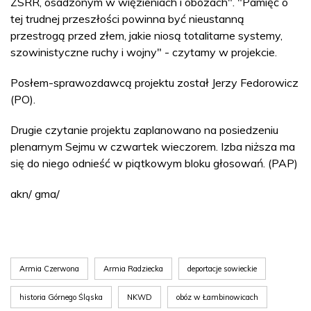
ZSRR, osadzonym w więzieniach i obozach". "Pamięć o
tej trudnej przeszłości powinna być nieustanną
przestrogą przed złem, jakie niosą totalitarne systemy,
szowinistyczne ruchy i wojny" - czytamy w projekcie.
Posłem-sprawozdawcą projektu został Jerzy Fedorowicz
(PO).
Drugie czytanie projektu zaplanowano na posiedzeniu
plenarnym Sejmu w czwartek wieczorem. Izba niższa ma
się do niego odnieść w piątkowym bloku głosowań. (PAP)
akn/ gma/
Armia Czerwona
Armia Radziecka
deportacje sowieckie
historia Górnego Śląska
NKWD
obóz w Łambinowicach