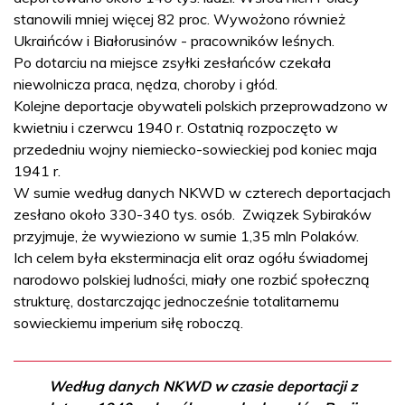
stanowili mniej więcej 82 proc. Wywożono również
Ukraińców i Białorusinów - pracowników leśnych.
Po dotarciu na miejsce zsyłki zesłańców czekała
niewolnicza praca, nędza, choroby i głód.
Kolejne deportacje obywateli polskich przeprowadzono w
kwietniu i czerwcu 1940 r. Ostatnią rozpoczęto w
przededniu wojny niemiecko-sowieckiej pod koniec maja
1941 r.
W sumie według danych NKWD w czterech deportacjach
zesłano około 330-340 tys. osób. Związek Sybiraków
przyjmuje, że wywieziono w sumie 1,35 mln Polaków.
Ich celem była eksterminacja elit oraz ogółu świadomej
narodowo polskiej ludności, miały one rozbić społeczną
strukturę, dostarczając jednocześnie totalitarnemu
sowieckiemu imperium siłę roboczą.
Według danych NKWD w czasie deportacji z