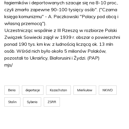
łagierników i deportowanych szacuje się na 8-10 proc.,
czyli zmarło zapewne 90-100 tysięcy osób". ("Czarna
księga komunizmu" - A. Paczkowski "Polacy pod obcą i
własną przemocą").
Uczestnicząc wspólnie z III Rzeszą w rozbiorze Polski
Związek Sowiecki zajął w 1939 r. obszar o powierzchni
ponad 190 tys. km kw. z ludnością liczącą ok. 13 mln
osób. Wśród nich było około 5 milionów Polaków,
pozostali to Ukraińcy, Białorusini i Żydzi. (PAP)
mjs/
Beria
deportacje
Kazachstan
Mierkułow
NKWD
Stalin
Syberia
ZSRR