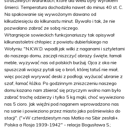
straszliwych warunkach, które dla wielu były wyrokiem
śmierci. Temperatura dochodziła nawet do minus 40 st. C.
Na spakowanie się wywożonym dawano od
kilkudziesięciu do kilkunastu minut. Bywało i tak, że nie
pozwalano zabrać ze sobą niczego.
Wtargnięcie sowieckich funkcjonariuszy tak opisywał
kilkunastoletni chłopiec z powiatu dubieńskiego na
Wołyniu: "N.K.W.D. wpadli jak wilki z naganami i sztyletami
do naszego domu, zaczęli niszczyć obrazy święte, łamali
meble, wyzywać nas od polskich burżuij. Ojca z oka nie
spuszczali wciąsz pytali się o broń, której tatuś nie miał,
więc poczęli wyrywać deski z podłogi, wyżucać ubranie z
szaf, łamać łóżka. Po godzinnym zniszczeniu naszego
domu kazano nam zbierać się przyczym wolno nam było
zabrać trochę odzierzy i tylko 5 kg mąki, choć wywieziono
nas 5 cioro. Jak więźni pod naganem wprowadzono nas
na sanie i powieziono przez miasto jako pośmiewisko do
stacji". ("+W czterdziestym nas Matko na Sibir zesłali+.
Polska a Rosja 1939-1942" - relacja Bogusława S.;