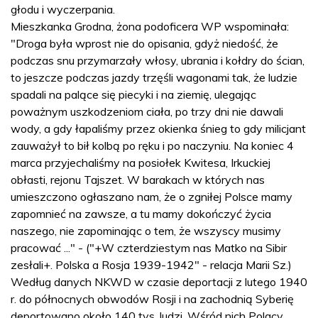
głodu i wyczerpania.
Mieszkanka Grodna, żona podoficera WP wspominała:
"Droga była wprost nie do opisania, gdyż niedość, że
podczas snu przymarzały włosy, ubrania i kołdry do ścian,
to jeszcze podczas jazdy trzęśli wagonami tak, że ludzie
spadali na palące się piecyki i na ziemię, ulegając
poważnym uszkodzeniom ciała, po trzy dni nie dawali
wody, a gdy łapaliśmy przez okienka śnieg to gdy milicjant
zauważył to bił kolbą po ręku i po naczyniu. Na koniec 4
marca przyjechaliśmy na posiołek Kwitesa, Irkuckiej
obłasti, rejonu Tajszet. W barakach w których nas
umieszczono ogłaszano nam, że o zgniłej Polsce mamy
zapomnieć na zawsze, a tu mamy dokończyć życia
naszego, nie zapominając o tem, że wszyscy musimy
pracować ..." - ("+W czterdziestym nas Matko na Sibir
zesłali+. Polska a Rosja 1939-1942" - relacja Marii Sz.)
Według danych NKWD w czasie deportacji z lutego 1940
r. do północnych obwodów Rosji i na zachodnią Syberię
deportowano około 140 tys. ludzi. Wśród nich Polacy