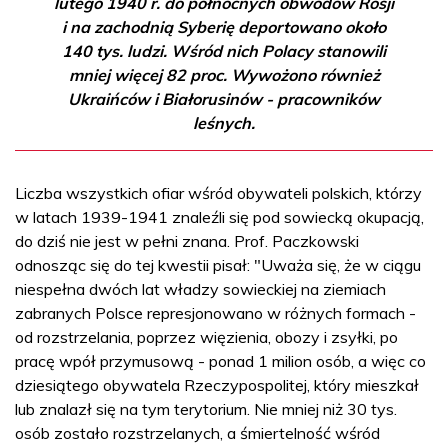
lutego 1940 r. do północnych obwodów Rosji
i na zachodnią Syberię deportowano około
140 tys. ludzi. Wśród nich Polacy stanowili
mniej więcej 82 proc. Wywożono również
Ukraińców i Białorusinów - pracowników
leśnych.
Liczba wszystkich ofiar wśród obywateli polskich, którzy
w latach 1939-1941 znaleźli się pod sowiecką okupacją,
do dziś nie jest w pełni znana. Prof. Paczkowski
odnosząc się do tej kwestii pisał: "Uważa się, że w ciągu
niespełna dwóch lat władzy sowieckiej na ziemiach
zabranych Polsce represjonowano w różnych formach -
od rozstrzelania, poprzez więzienia, obozy i zsyłki, po
pracę wpół przymusową - ponad 1 milion osób, a więc co
dziesiątego obywatela Rzeczypospolitej, który mieszkał
lub znalazł się na tym terytorium. Nie mniej niż 30 tys.
osób zostało rozstrzelanych, a śmiertelność wśród