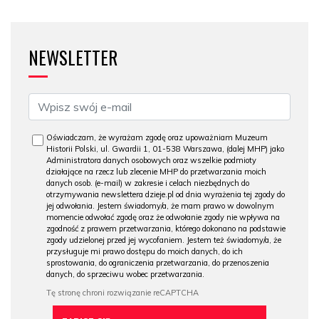
NEWSLETTER
Oświadczam, że wyrażam zgodę oraz upoważniam Muzeum
Historii Polski, ul. Gwardii 1, 01-538 Warszawa, (dalej MHP) jako
Administratora danych osobowych oraz wszelkie podmioty
działające na rzecz lub zlecenie MHP do przetwarzania moich
danych osob. (e-mail) w zakresie i celach niezbędnych do
otrzymywania newslettera dzieje.pl od dnia wyrażenia tej zgody do
jej odwołania. Jestem świadomy/a, że mam prawo w dowolnym
momencie odwołać zgodę oraz że odwołanie zgody nie wpływa na
zgodność z prawem przetwarzania, którego dokonano na podstawie
zgody udzielonej przed jej wycofaniem. Jestem też świadomy/a, że
przysługuje mi prawo dostępu do moich danych, do ich
sprostowania, do ograniczenia przetwarzania, do przenoszenia
danych, do sprzeciwu wobec przetwarzania.