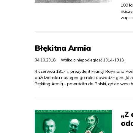
100 la
naczel
zapis
Błękitna Armia
04.10.2018
Walka o niepodległość 1914-1918
4 czerwca 1917 r. prezydent Francji Raymond Poinc
października następnego roku dowodził gen. Józe
Błękitną Armią - powróciła do Polski, gdzie wesz
„Z 
od