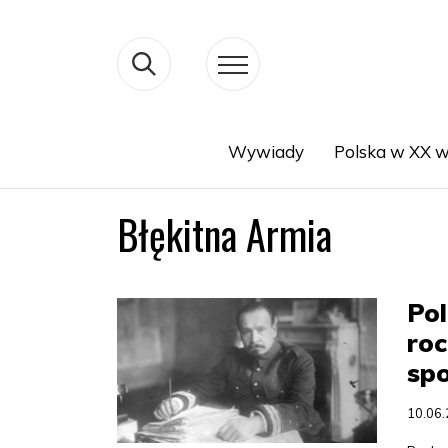
Wywiady
Polska w XX w
Search
Błękitna Armia
Pol
roc
sp
10.06