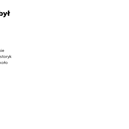
był
kie
storyk
 koło