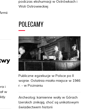
podczas ekshumacji w Ostrówkach i
Woli Ostrowieckiej
Armii
POLECAMY
itwy
Publiczne egzekucje w Polsce po II
wojnie. Ostatnia miała miejsce w 1946
r. - w Poznaniu
ra i
wał w
ldy.
Archeolog: kamienne wały w Górach
Izerskich znikają, choć są unikatowym
świadectwem historii