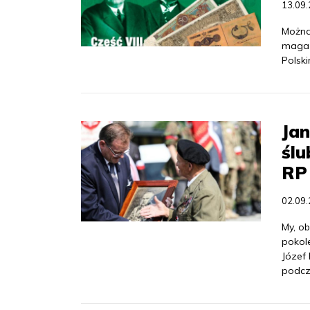
13.09
Można
magaz
Polski
Jan
ślu
RP 
02.09
My, o
pokol
Józef
podcz