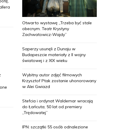
botę,
llera
Otwarto wystawę „Trzeba być stale
obecnym. Teatr Krystyny
Zachwatowicz-Wajdy”
Saperzy usunęli z Dunaju w
Budapeszcie materiały z II wojny
światowej i z XIX wieku
Wybitny autor zdjęć filmowych
z
Krzysztof Ptak zostanie uhonorowany
w Alei Gwiazd
ione
Stefcia i ordynat Waldemar wracają
do Łańcuta; 50 lat od premiery
„Trędowatej”
IPN: szczątki 55 osób odnalezione