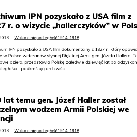
hiwum IPN pozyskało z USA film z
7 r. o wizycie „hallerczyków” w Pol
.2018
Walka o niepodległość 1914-1918
wum IPN pozyskało z USA film dokumentalny z 1927 r., który opowi
e w Polsce weteranów słynnej Błękitnej Armii gen. Józefa Hallera. T
towe dzieło, przedstawia Polskę zaledwie dziewięć lat po odzyskan
ległości - podkreślają archiwiści.
 lat temu gen. Józef Haller został
zelnym wodzem Armii Polskiej we
ncji
.2018
Walka o niepodległość 1914-1918