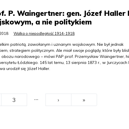
f. P. Waingertner: gen. Józef Haller 
skowym, a nie politykiem
.2018
Walka o niepodległość 1914-1918
ielkim patriotą, zawołanym i uznanym wojskowym. Nie był jednak
kiem, strategiem politycznym. Ale miał swoje poglądy, które były blis
 obozu narodowego – mówi PAP prof. Przemysław Waingertner, hi
ersytetu Łódzkiego. 145 lat temu, 13 sierpnia 1873 r., w Jurczycach
a urodził się Józef Haller.
…
››
Ostatni
3
›
»