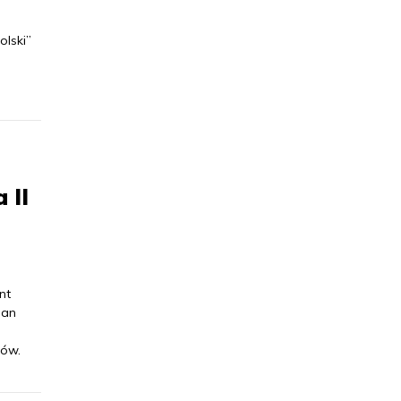
olski”
m
 II
nt
Jan
nów.