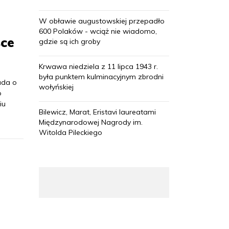
W obławie augustowskiej przepadło
600 Polaków - wciąż nie wiadomo,
sce
gdzie są ich groby
Krwawa niedziela z 11 lipca 1943 r.
była punktem kulminacyjnym zbrodni
ada o
wołyńskiej
o
iu
Bilewicz, Marat, Eristavi laureatami
Międzynarodowej Nagrody im.
Witolda Pileckiego