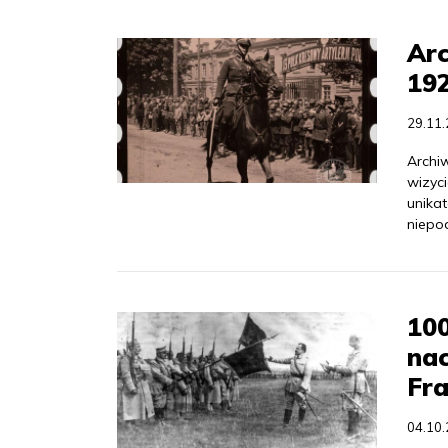
Arc
192
29.11
Archi
wizyci
unika
niepod
100
nac
Fra
04.10