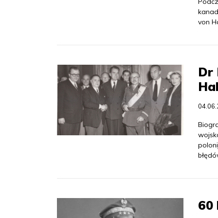
Podcz
kanad
von Ha
Dr 
Hal
04.06
Biogra
wojsk
polon
błędów
60 