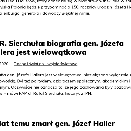
as Biegu Hallerów, który odbędzie się w Niagara-on-the-Lake w so
yjska Polonia będzie przypominać o 150. rocznicy urodzin Józefa Ha
llenburga, generała i dowódcy Błękitnej Armii.
R. Sierchuła: biografia gen. Józefa
lera jest wielowątkowa
.2020
Europa i świat po II wojnie światowej
fia gen. Józefa Hallera jest wielowątkowa, niezwiązana wyłącznie 
owością. Był też politykiem, działaczem społecznym, akademickim i
ijnym. Oczywiście nie oznacza to, że jego zachowania były pozbaw
 – mówi PAP dr Rafał Sierchuła, historyk z IPN.
lat temu zmarł gen. Józef Haller