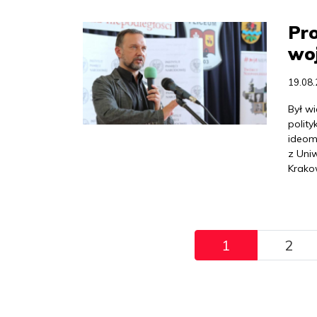
Pro
woj
19.08
Był w
polity
ideom
z Uniw
Krakow
Pagination
1
2