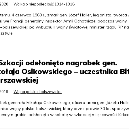
.2020
Walka o niepodległość 1914-1918
 temu, 4 czerwca 1960 r., zmarł gen. Józef Haller, legionista, twórca 
ej we Francji, generalny inspektor Armii Ochotniczej podczas wojny
-bolszewickiej; po wybuchu II wojny światowej minister rządu RP na
źstwie.
zkocji odsłonięto nagrobek gen.
ołaja Osikowskiego – uczestnika B
rszawskiej
.2019
Wojna polsko-bolszewicka
ek generała Mikołaja Osikowskiego, oficera armii gen. Józefa Halle
nika wojny polsko-bolszewickiej, który przez prawie 70 lat spoczy
ennym grobie, odsłonięto w sobotę w szkockiej miejscowości Kirkca