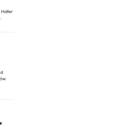
 Haller
.
od
rów
”