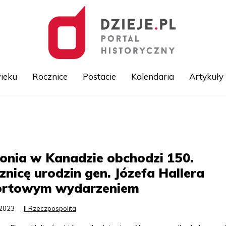
ieku
Rocznice
Postacie
Kalendaria
Artykuły
Przejdź
do
treści
onia w Kanadzie obchodzi 150.
znicę urodzin gen. Józefa Hallera
ortowym wydarzeniem
.2023
II Rzeczpospolita