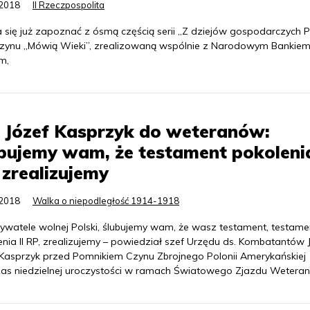
.2018
II Rzeczpospolita
 się już zapoznać z ósmą częścią serii „Z dziejów gospodarczych P
ynu „Mówią Wieki”, zrealizowaną wspólnie z Narodowym Bankie
m,
 Józef Kasprzyk do weteranów:
bujemy wam, że testament pokolenia
zrealizujemy
.2018
Walka o niepodległość 1914-1918
bywatele wolnej Polski, ślubujemy wam, że wasz testament, testame
enia II RP, zrealizujemy – powiedział szef Urzędu ds. Kombatantów 
 Kasprzyk przed Pomnikiem Czynu Zbrojnego Polonii Amerykańskiej
as niedzielnej uroczystości w ramach Światowego Zjazdu Wetera