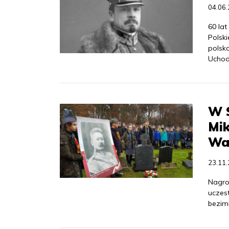
04.06
60 lat
Polski
polsko
Uchod
W S
Mik
Wa
23.11
Nagrob
uczest
bezimi