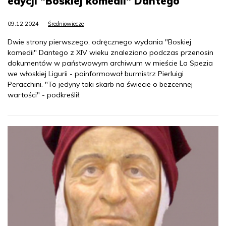
edycji "Boskiej komedii" Dantego
09.12.2024
Średniowiecze
Dwie strony pierwszego, odręcznego wydania "Boskiej
komedii" Dantego z XIV wieku znaleziono podczas przenosin
dokumentów w państwowym archiwum w mieście La Spezia
we włoskiej Ligurii - poinformował burmistrz Pierluigi
Peracchini. "To jedyny taki skarb na świecie o bezcennej
wartości" - podkreślił.