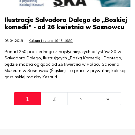
Ilustracje Salvadora Dalego do „Boskiej
komedii” - od 26 kwietnia w Sosnowcu
03.04.2019
Kultura i sztuka 1945-1989
Ponad 250 prac jednego z najsłynniejszych artystów XX w.
Salvadora Dalego, ilustrujących „Boską Komedię” Dantego,
będzie można oglądać od 26 kwietnia w Pałacu Schoena
Muzeum w Sosnowcu (Śląskie). To prace z prywatnej kolekcji
gruzińskiej rodziny Kesauri.
Pagination
››
Ostatni
1
2
›
»