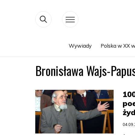
Wywiady
Polska w XX w
Search
Bronisława Wajs-Papu
100
poe
ży
04.09