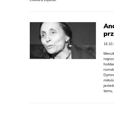
And
pr
16.10
Miesz
najno
hołde
romsk
Dymna.
miłośc
jesteś
temu, 