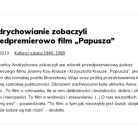
rychowianie zobaczyli
zedpremierowo film „Papusza”
.2013
Kultura i sztuka 1945-1989
kańcy Andrychowa zobaczyli we wtorek przedpremierowy pokaz
wszego filmu Joanny Kos-Krauze i Krzysztofa Krauze „Papusza”. Jes
m dla romskiej poetki Bronisławy Wajs oraz próbą przedstawienia k
iej szerokiej publiczności. Obrazem zachwycona była aktorka Anna
 „To film o człowieku. Ile w nim delikatności i brutalności, dobra i zł
i i nienawiści. To film o wolności i zniewoleniu. (...) O nas wszystkich,
my inni" – powiedziała. "To film, o tym jak niezwykły jest świat, dzięk
że ludzie są tak różni” - dodała.