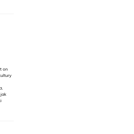
t on
ultury
a,
 jak
i