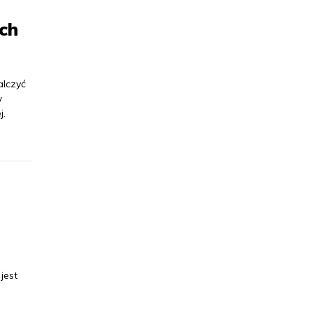
ch
alczyć
w
j.
jest