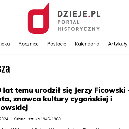
ieku
Rocznice
Postacie
Kalendaria
Artykuły
sza
Przejdź
do
treści
 lat temu urodził się Jerzy Ficowski 
ta, znawca kultury cygańskiej i
dowskiej
.2024
Kultura i sztuka 1945-1989