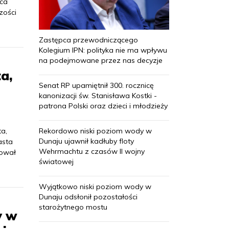
wca
zości
Zastępca przewodniczącego
Kolegium IPN: polityka nie ma wpływu
na podejmowane przez nas decyzje
a,
Senat RP upamiętnił 300. rocznicę
kanonizacji św. Stanisława Kostki -
patrona Polski oraz dzieci i młodzieży
Rekordowo niski poziom wody w
ta,
Dunaju ujawnił kadłuby floty
asta
Wehrmachtu z czasów II wojny
rował
światowej
Wyjątkowo niski poziom wody w
Dunaju odsłonił pozostałości
starożytnego mostu
y w