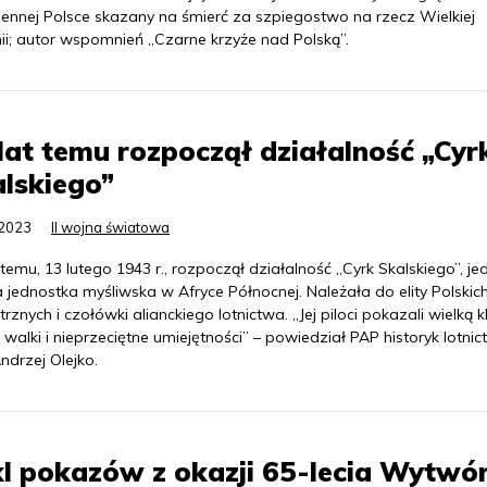
ennej Polsce skazany na śmierć za szpiegostwo na rzecz Wielkiej
ii; autor wspomnień „Czarne krzyże nad Polską”.
lat temu rozpoczął działalność „Cyr
lskiego”
.2023
II wojna światowa
 temu, 13 lutego 1943 r., rozpoczął działalność „Cyrk Skalskiego”, je
 jednostka myśliwska w Afryce Północnej. Należała do elity Polskich
rznych i czołówki alianckiego lotnictwa. „Jej piloci pokazali wielką k
walki i nieprzeciętne umiejętności” – powiedział PAP historyk lotnic
ndrzej Olejko.
l pokazów z okazji 65-lecia Wytwór