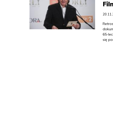
Fi
20.11
Retro
dokum
65-le
się p