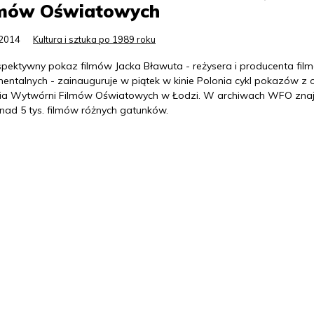
lmów Oświatowych
.2014
Kultura i sztuka po 1989 roku
spektywny pokaz filmów Jacka Bławuta - reżysera i producenta fil
entalnych - zainauguruje w piątek w kinie Polonia cykl pokazów z o
cia Wytwórni Filmów Oświatowych w Łodzi. W archiwach WFO znaj
onad 5 tys. filmów różnych gatunków.