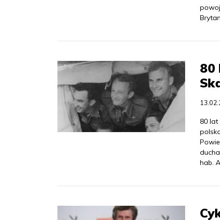
powoj
Brytan
80 
Ska
13.02
80 lat
polska
Powiet
ducha 
hab. A
Cyk