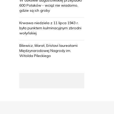
W obławie augustowskiej przepadło
600 Polaków - wciąż nie wiadomo,
gdzie są ich groby
Krwawa niedziela z 11 lipca 1943 r.
była punktem kulminacyjnym zbrodni
wołyńskiej
Bilewicz, Marat, Eristavi laureatami
Międzynarodowej Nagrody im.
Witolda Pileckiego