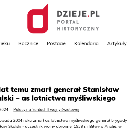
ieku
Rocznice
Postacie
Kalendaria
Artykuły
Przejdź
do
treści
lat temu zmarł generał Stanisław
lski – as lotnictwa myśliwskiego
.2024
Polacy na frontach II wojny światowej
stopada 2004 roku zmarł as lotnictwa myśliwskiego generał brygady
ław Skalski - uczestnik wojny obronnej 1939 r. i Bitwy o Anglię, w