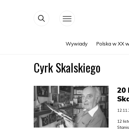
Wywiady
Polska w XX w
Search
Cyrk Skalskiego
20 
Ska
12.11
12 li
Stanis