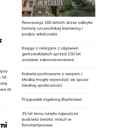
Renowacja 160-letnich drzwi odkryła
historię szczecińskiej kamienicy i
podpis właściciela
k
Księga z relacjami z objawień
gietrzwałdzkich sprzed 150 lat
zostanie zakonserwowana
dyna
Kobieta pochowana z sierpem i
 Sił
kłódką mogła wywodzić się spoza
lasę,
lokalnej społeczności
twa dr
Przypadek Ingeborg Bachmann
35 lat temu runęła najwyższa
budowla świata: maszt w
ni
Konstantynowie