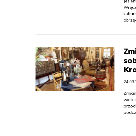
Jesie
Wręcz
kultu
obrzę
Zmi
sob
Kr
24.03
Zmian
wielki
przod
podcz