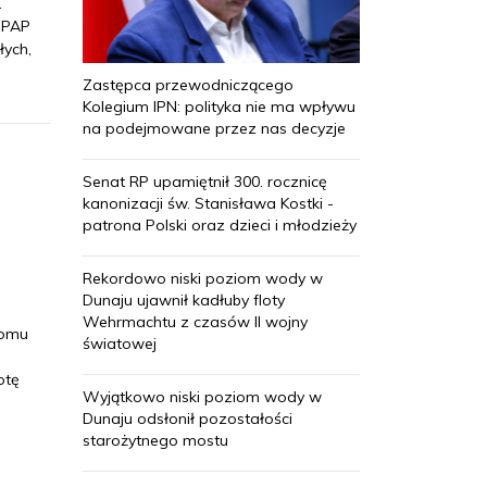
.
z PAP
łych,
Zastępca przewodniczącego
Kolegium IPN: polityka nie ma wpływu
na podejmowane przez nas decyzje
Senat RP upamiętnił 300. rocznicę
kanonizacji św. Stanisława Kostki -
patrona Polski oraz dzieci i młodzieży
Rekordowo niski poziom wody w
Dunaju ujawnił kadłuby floty
Wehrmachtu z czasów II wojny
domu
światowej
otę
Wyjątkowo niski poziom wody w
Dunaju odsłonił pozostałości
starożytnego mostu