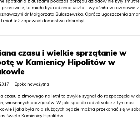
nne spotkania z duszami podczas obrzędu dziadów nie były smutne
 przeciwnie, to miała być rodzinna uczta - wyjaśniła w rozmowie 
roznawczyni dr Małgorzata Bulaszewska. Oprócz ugoszczenia zmar
d miał też zapewnić domostwu dobrobyt.
ana czasu i wielkie sprzątanie w
otę w Kamienicy Hipolitów w
akowie
.2017
Epoka nowożytna
a czasu z zimowego na letni to zwykle sygnał do rozpoczęcia w 
ch, wiosennych porządków. W jaki sposób radzili sobie z tym nasi
kowie i jaka była rola służących będzie można przekonać się w sob
as święta Kamienicy Hipolitów.