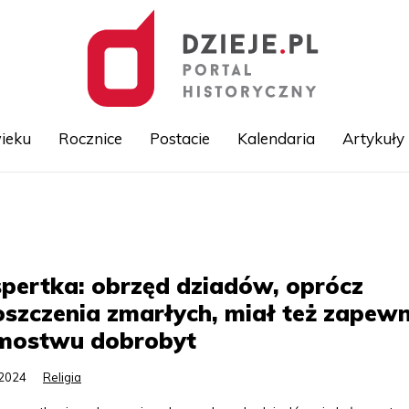
ieku
Rocznice
Postacie
Kalendaria
Artykuły
Przejdź
do
treści
pertka: obrzęd dziadów, oprócz
szczenia zmarłych, miał też zapewn
mostwu dobrobyt
.2024
Religia