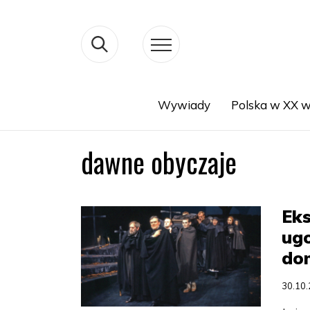
Wywiady
Polska w XX w
Search
dawne obyczaje
Eks
ugo
do
30.10