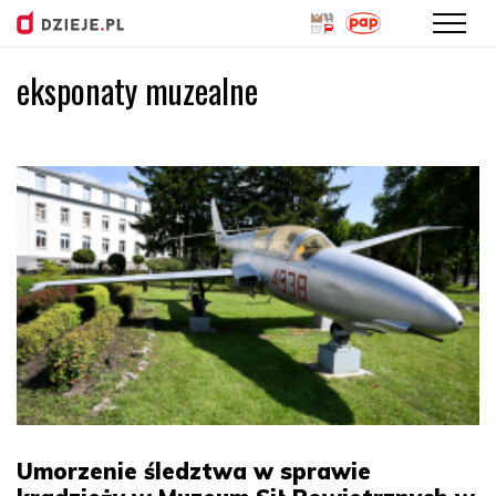
eksponaty muzealne
Przejdź
do
treści
Umorzenie śledztwa w sprawie