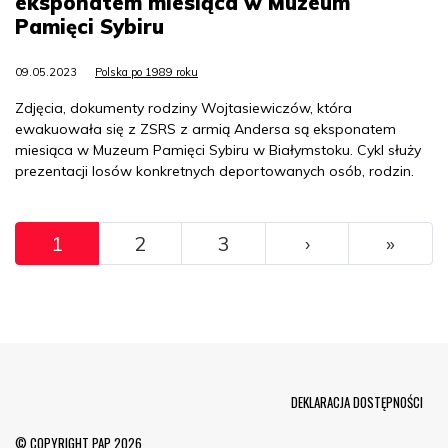
eksponatem miesiąca w Muzeum
Pamięci Sybiru
09.05.2023
Polska po 1989 roku
Zdjęcia, dokumenty rodziny Wojtasiewiczów, która
ewakuowała się z ZSRS z armią Andersa są eksponatem
miesiąca w Muzeum Pamięci Sybiru w Białymstoku. Cykl służy
prezentacji losów konkretnych deportowanych osób, rodzin.
Pagination
››
Ostat
1
2
3
›
»
Menu Footer
DEKLARACJA DOSTĘPNOŚCI
© COPYRIGHT PAP 2026