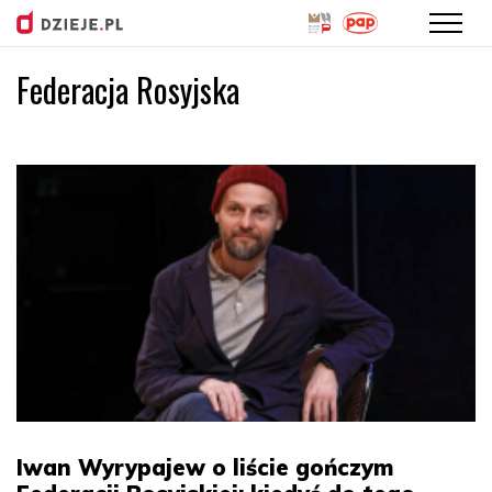
Federacja Rosyjska
Przejdź
do
treści
Iwan Wyrypajew o liście gończym