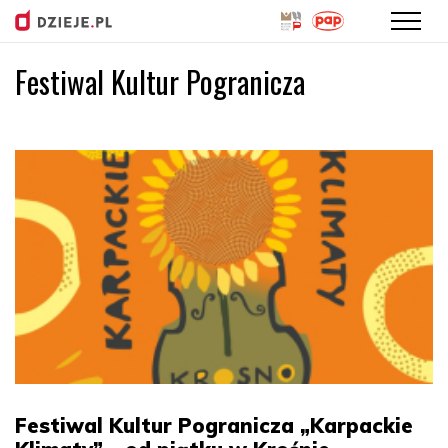
Festiwal Kultur Pogranicza
Przejdź
do
treści
Festiwal Kultur Pogranicza „Karpackie