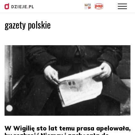
gazety polskie
Przejdź
do
treści
W Wigilię sto lat temu prasa apelowała,