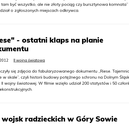
 tam być wszystko, ale nie złoty pociąg czy bursztynowa komnata”
dział o zgłoszonych miejscach odkrywca.
ese" - ostatni klaps na planie
kumentu
.2012
II wojna światowa
czyły się zdjęcia do fabularyzowanego dokumentu „Riese. Tajemni
e w skale”, czyli historii budowy potężnego schronu na Dolnym Śląs
 II wojny światowej. W filmie wzięło udział 200 statystów i 50 czło
ekonstrukcyjnych.
 wojsk radzieckich w Góry Sowie