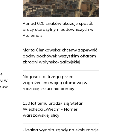
 -
Ponad 620 znaków ukazuje sposób
pracy starożytnym budowniczych w
Ptolemais
Marta Cienkowska: chcemy zapewnić
godny pochówek wszystkim ofiarom
zbrodni wołyńsko-galicyjskiej
ce
Nagasaki ostrzega przed
ku w
zagrożeniem wojną atomową w
nków
rocznicę zrzucenia bomby
130 lat temu urodził się Stefan
Wiechecki „Wiech” - Homer
warszawskiej ulicy
Ukraina wydała zgody na ekshumacje