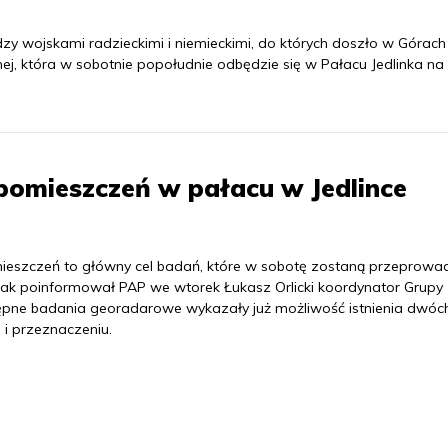
ędzy wojskami radzieckimi i niemieckimi, do których doszło w Górach
nej, która w sobotnie popołudnie odbędzie się w Pałacu Jedlinka na
pomieszczeń w pałacu w Jedlince
mieszczeń to główny cel badań, które w sobotę zostaną przeprow
). Jak poinformował PAP we wtorek Łukasz Orlicki koordynator Grupy
ępne badania georadarowe wykazały już możliwość istnienia dwóc
 i przeznaczeniu.