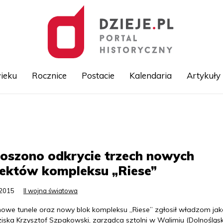
ieku
Rocznice
Postacie
Kalendaria
Artykuły
Przejdź
do
treści
oszono odkrycie trzech nowych
iektów kompleksu „Riese”
.2015
II wojna światowa
owe tunele oraz nowy blok kompleksu „Riese” zgłosił władzom jak
iska Krzysztof Szpakowski, zarządca sztolni w Walimiu (Dolnośląski