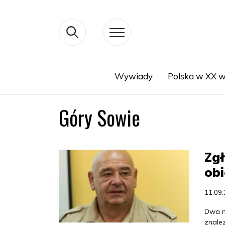
Wywiady
Polska w XX w
Search
Góry Sowie
Zgł
ob
11.09
Dwa n
znalez