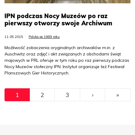
IPN podczas Nocy Muzeów po raz
pierwszy otworzy swoje Archiwum
11.05.2015
Polska po 1989 roku
Możliwość zobaczenia oryginalnych archiwaliów m.in. z
Auschwitz oraz zdjęć i akt związanych z obchodami świąt
majowych w PRL oferuje w tym roku po raz pierwszy podczas
Nocy Muzeów stołeczny IPN. Instytut organizuje też Festiwal
Planszowych Gier Historycznych.
Pagination
››
Ostat
1
2
3
›
»