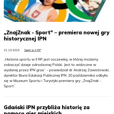
„ZnajZnak - Sport” – premiera nowej gry
historycznej IPN
21.10.2015
Sport w II RP
„Historia sportu w II RP jest soczewką, w której możemy
zobaczyć dzieje odrodzonej Polski. Jest to widoczne w
wydanej przez IPN grze” - powiedział dr Andrzej Zawistowski,
dyrektor Biura Edukacji Publicznej IPN. 20 października odbyła
się w Muzeum Sportu i Turystyki premiera gry „ZnajZnak -
Sport”.
Gdański IPN przybliża historię za
pomocą gier miejskich