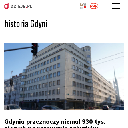
historia Gdyni
Przejdź
do
treści
Gdynia przeznaczy niemal 930 tys.