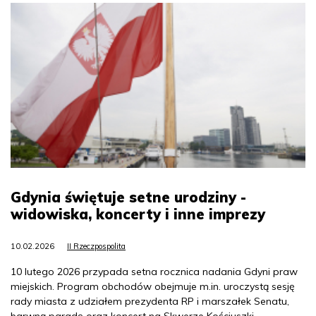
Gdynia świętuje setne urodziny -
widowiska, koncerty i inne imprezy
10.02.2026
II Rzeczpospolita
10 lutego 2026 przypada setna rocznica nadania Gdyni praw
miejskich. Program obchodów obejmuje m.in. uroczystą sesję
rady miasta z udziałem prezydenta RP i marszałek Senatu,
barwną paradę oraz koncert na Skwerze Kościuszki.