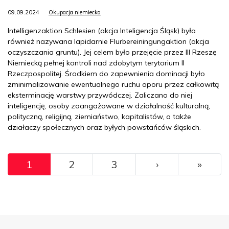
09.09.2024
Okupacja niemiecka
Intelligenzaktion Schlesien (akcja Inteligencja Śląsk) była
również nazywana lapidarnie Flurbereiningungaktion (akcja
oczyszczania gruntu). Jej celem było przejęcie przez III Rzeszę
Niemiecką pełnej kontroli nad zdobytym terytorium II
Rzeczpospolitej. Środkiem do zapewnienia dominacji było
zminimalizowanie ewentualnego ruchu oporu przez całkowitą
eksterminację warstwy przywódczej. Zaliczano do niej
inteligencję, osoby zaangażowane w działalność kulturalną,
polityczną, religijną, ziemiaństwo, kapitalistów, a także
działaczy społecznych oraz byłych powstańców śląskich.
Pagination
››
Ostat
1
2
3
›
»