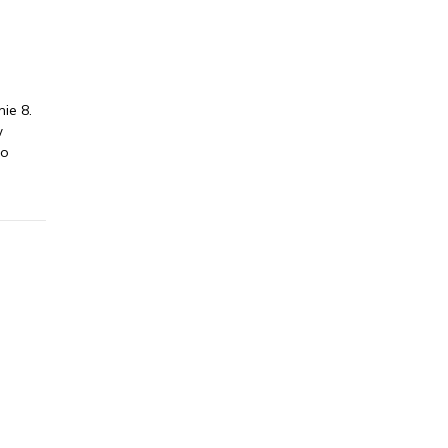
l
ie 8.
w
no