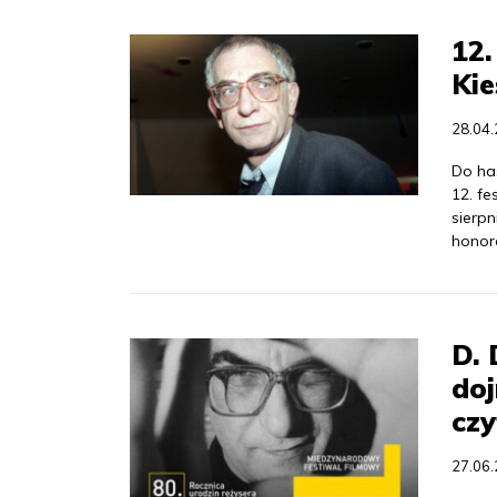
12
Kie
28.04
Do ha
12. f
sierp
honor
D.
doj
czy
27.06