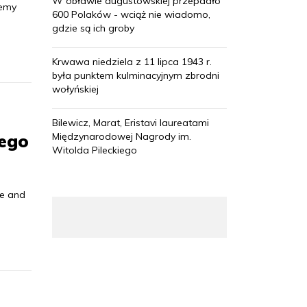
W obławie augustowskiej przepadło
cemy
600 Polaków - wciąż nie wiadomo,
gdzie są ich groby
Krwawa niedziela z 11 lipca 1943 r.
była punktem kulminacyjnym zbrodni
wołyńskiej
Bilewicz, Marat, Eristavi laureatami
iego
Międzynarodowej Nagrody im.
Witolda Pileckiego
ve and
.