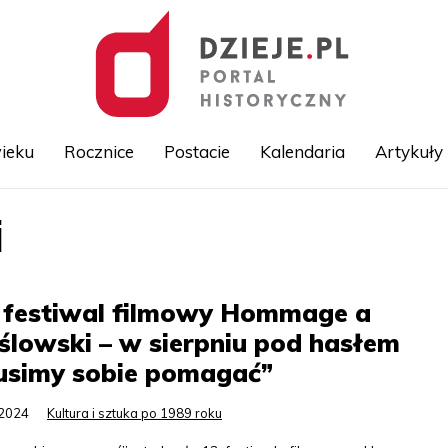
ieku
Rocznice
Postacie
Kalendaria
Artykuły
i
Przejdź
do
treści
. festiwal filmowy Hommage a
ślowski – w sierpniu pod hasłem
usimy sobie pomagać”
.2024
Kultura i sztuka po 1989 roku