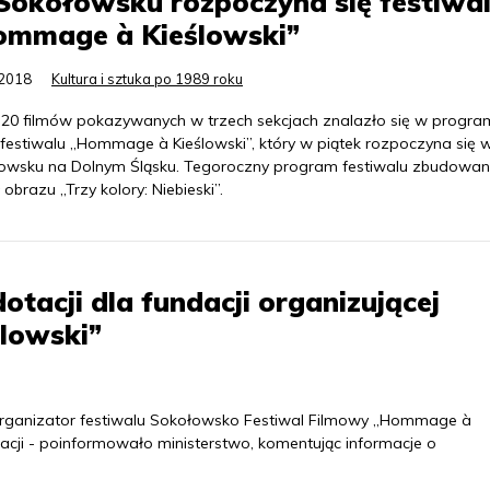
okołowsku rozpoczyna się festiwa
ommage à Kieślowski”
.2018
Kultura i sztuka po 1989 roku
o 20 filmów pokazywanych w trzech sekcjach znalazło się w program
 festiwalu „Hommage à Kieślowski”, który w piątek rozpoczyna się 
owsku na Dolnym Śląsku. Tegoroczny program festiwalu zbudowa
obrazu „Trzy kolory: Niebieski”.
otacji dla fundacji organizującej
lowski”
, organizator festiwalu Sokołowsko Festiwal Filmowy „Hommage à
otacji - poinformowało ministerstwo, komentując informacje o