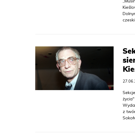
„Musi
Kieśl
Dolny
czesk
Sek
si
Kie
27.06
Sekcje
życia
Wydar
z twó
Sokoł