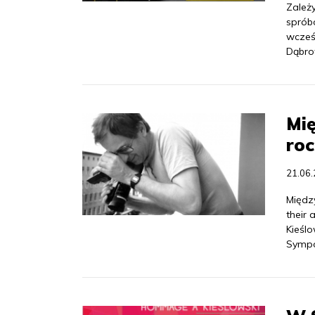
Zależ
spróbo
wcześ
Dąbro
Mi
roc
21.06
Między
their
Kieślo
Sympo