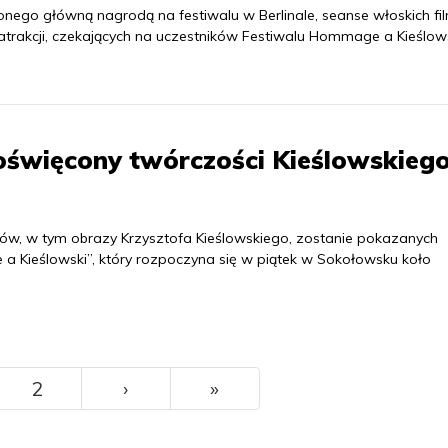
onego główną nagrodą na festiwalu w Berlinale, seanse włoskich f
atrakcji, czekających na uczestników Festiwalu Hommage a Kieślows
święcony twórczości Kieślowskieg
erów, w tym obrazy Krzysztofa Kieślowskiego, zostanie pokazanych
a Kieślowski”, który rozpoczyna się w piątek w Sokołowsku koło
››
Ostatni
2
›
»