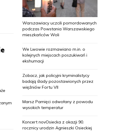
Warszawiacy uczcili pomordowanych
podczas Powstania Warszawskiego
mieszkańców Woli
ie
We Lwowie rozmawiano m.in. o
kolejnych miejscach poszukiwań i
ekshumacji
Zobacz, jak policyjni kryminalistycy
badają ślady pozostawionych przez
więźniów Fortu VII
aże
Marsz Pamięci odwołany z powodu
ązanym
wysokich temperatur
Koncert novOsiecka z okazji 90.
rocznicy urodzin Agnieszki Osieckiej