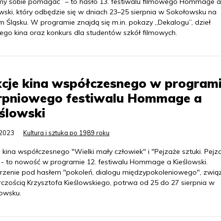
my sobie pomagać” – to hasło 13. festiwalu filmowego Hommage a
owski, który odbędzie się w dniach 23–25 sierpnia w Sokołowsku na
m Śląsku. W programie znajdą się m.in. pokazy „Dekalogu”, dzieł
iego kina oraz konkurs dla studentów szkół filmowych.
cje kina współczesnego w program
erpniowego festiwalu Hommage a
ślowski
.2023
Kultura i sztuka po 1989 roku
 kina współczesnego "Wielki mały człowiek" i "Pejzaże sztuki. Pejz
" - to nowość w programie 12. festiwalu Hommage a Kieślowski.
zenie pod hasłem "pokoleń, dialogu międzypokoleniowego", zwi
rczością Krzysztofa Kieślowskiego, potrwa od 25 do 27 sierpnia w
owsku.