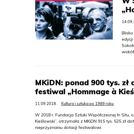
W S
„H
14.09
Blisk
edycji
Sokoł
wokół 
MKiDN: ponad 900 tys. zł d
festiwal „Hommage à Kieś
11.09.2018
Kultura i sztuka po 1989 roku
W 2018 r. Fundacja Sztuki Współczesnej In Situ
Kieślowski”, otrzymała z MKiDN 915 tys. 525 zł d
nieprzyznaniu dotacji festiwalowi.