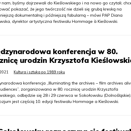
y nam, byśmy dojrzewali do Kieślowskiego i na nowo go czytali; ch
wać pokazać, że jego twórczość nie dzieli się grubą kreską na
niejszą dokumentalną i późniejszą fabularną – mówi PAP Diana
wska, dyrektor artystyczna festiwalu Hommage à Kieślowski.
ędzynarodowa konferencja w 80.
znicę urodzin Krzysztofa Kieślowsk
.2021
Kultura i sztuka po 1989 roku
narodowa konferencja „Illuminating the archives – film archives ali
 audiences”, zorganizowana w 80. rocznicę urodzin Krzysztofa
wskiego, odbędzie się 28 i 29 czerwca w Sokołowsku (Dolnośląskie)
zjum jest częścią 10. edycji festiwalu Hommage a Kieślowski.