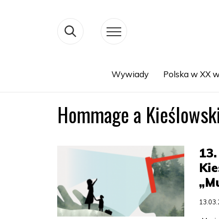
Wywiady
Polska w XX w
Search
Hommage a Kieślowsk
13
Kie
„M
13.03