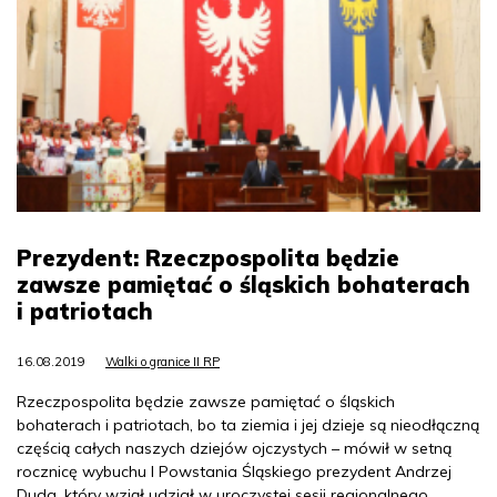
Prezydent: Rzeczpospolita będzie
zawsze pamiętać o śląskich bohaterach
i patriotach
16.08.2019
Walki o granice II RP
Rzeczpospolita będzie zawsze pamiętać o śląskich
bohaterach i patriotach, bo ta ziemia i jej dzieje są nieodłączną
częścią całych naszych dziejów ojczystych – mówił w setną
rocznicę wybuchu I Powstania Śląskiego prezydent Andrzej
Duda, który wziął udział w uroczystej sesji regionalnego