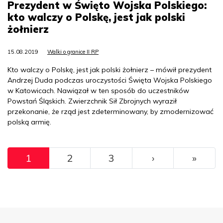
Prezydent w Święto Wojska Polskiego:
kto walczy o Polskę, jest jak polski
żołnierz
15.08.2019
Walki o granice II RP
Kto walczy o Polskę, jest jak polski żołnierz – mówił prezydent
Andrzej Duda podczas uroczystości Święta Wojska Polskiego
w Katowicach. Nawiązał w ten sposób do uczestników
Powstań Śląskich. Zwierzchnik Sił Zbrojnych wyraził
przekonanie, że rząd jest zdeterminowany, by zmodernizować
polską armię.
Pagination
››
Ostat
1
2
3
›
»