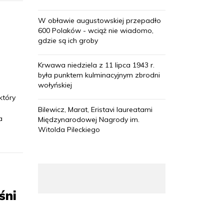
W obławie augustowskiej przepadło
600 Polaków - wciąż nie wiadomo,
gdzie są ich groby
Krwawa niedziela z 11 lipca 1943 r.
była punktem kulminacyjnym zbrodni
wołyńskiej
który
Bilewicz, Marat, Eristavi laureatami
a
Międzynarodowej Nagrody im.
Witolda Pileckiego
śni