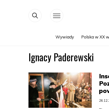
Wywiady
Polska w XX w
Search
Ignacy Paderewski
Ins
Po
po
26.12