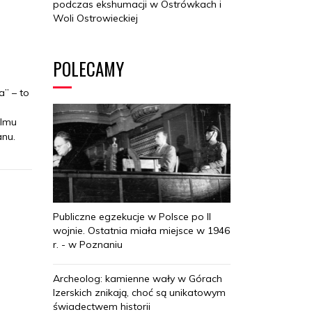
podczas ekshumacji w Ostrówkach i
Woli Ostrowieckiej
POLECAMY
a” – to
ilmu
anu.
Publiczne egzekucje w Polsce po II
wojnie. Ostatnia miała miejsce w 1946
r. - w Poznaniu
Archeolog: kamienne wały w Górach
Izerskich znikają, choć są unikatowym
świadectwem historii