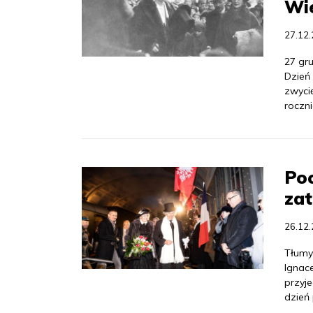
Wi
27.12
27 gr
Dzień
zwyci
roczni
Poc
zat
26.12
Tłumy
Ignac
przyj
dzień 