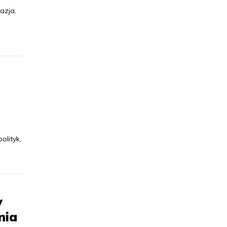
azja,
olityk,
y
nia