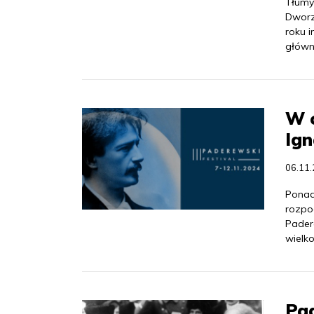
Tłumy
Dworz
roku 
główn
W c
Ig
06.11
Ponad 
rozpo
Pader
wielk
Pad