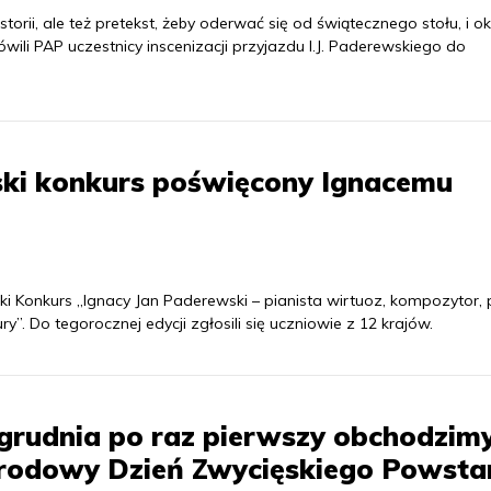
storii, ale też pretekst, żeby oderwać się od świątecznego stołu, i ok
wili PAP uczestnicy inscenizacji przyjazdu I.J. Paderewskiego do
ski konkurs poświęcony Ignacemu
i Konkurs „Ignacy Jan Paderewski – pianista wirtuoz, kompozytor, p
y”. Do tegorocznej edycji zgłosili się uczniowie z 12 krajów.
grudnia po raz pierwszy obchodzim
rodowy Dzień Zwycięskiego Powsta