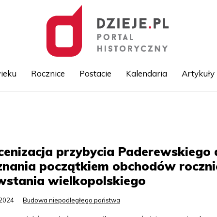
ieku
Rocznice
Postacie
Kalendaria
Artykuły
Przejdź
do
treści
cenizacja przybycia Paderewskiego 
znania początkiem obchodów roczni
wstania wielkopolskiego
.2024
Budowa niepodległego państwa