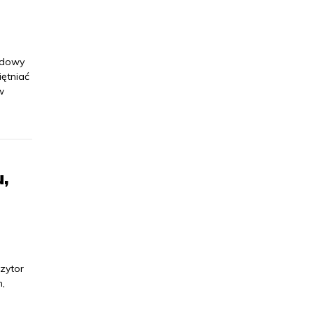
odowy
ętniać
w
,
zytor
m,