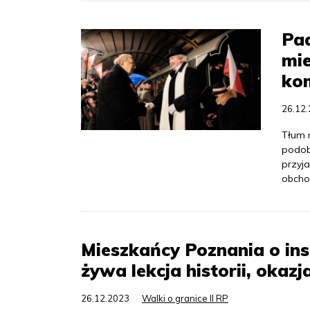
Pad
mie
kom
26.12
Tłum 
podobn
przyj
obcho
Mieszkańcy Poznania o ins
żywa lekcja historii, okaz
26.12.2023
Walki o granice II RP