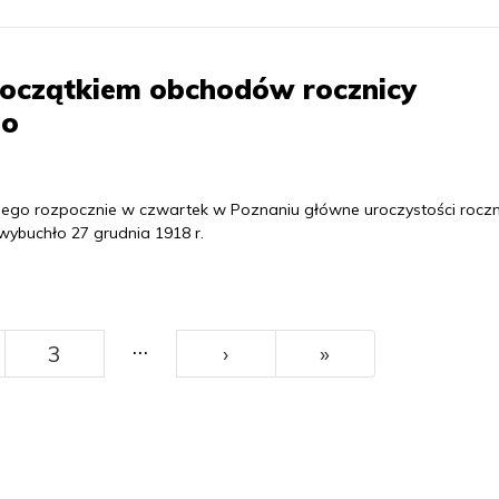
początkiem obchodów rocznicy
go
iego rozpocznie w czwartek w Poznaniu główne uroczystości roczn
ybuchło 27 grudnia 1918 r.
…
››
Ostatni
3
›
»