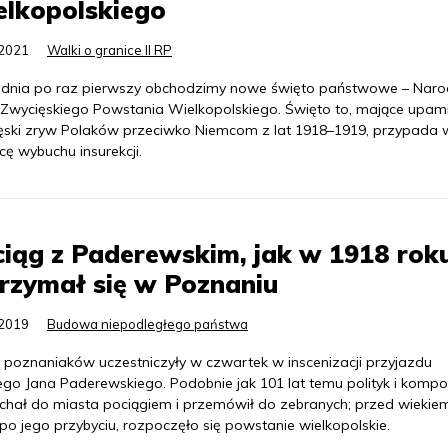
elkopolskiego
.2021
Walki o granice II RP
udnia po raz pierwszy obchodzimy nowe święto państwowe – Nar
 Zwycięskiego Powstania Wielkopolskiego. Święto to, mające upami
ęski zryw Polaków przeciwko Niemcom z lat 1918–1919, przypada 
cę wybuchu insurekcji.
iąg z Paderewskim, jak w 1918 roku
rzymał się w Poznaniu
.2019
Budowa niepodległego państwa
 poznaniaków uczestniczyły w czwartek w inscenizacji przyjazdu
ego Jana Paderewskiego. Podobnie jak 101 lat temu polityk i kompo
echał do miasta pociągiem i przemówił do zebranych; przed wiekie
po jego przybyciu, rozpoczęło się powstanie wielkopolskie.