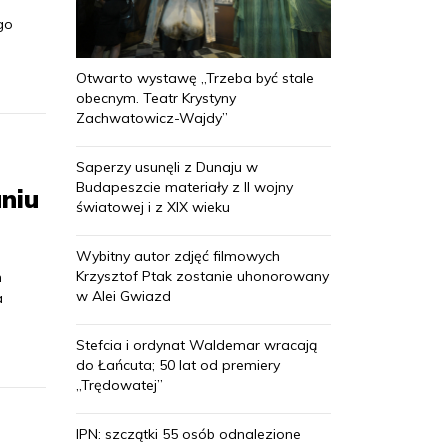
go
Otwarto wystawę „Trzeba być stale
obecnym. Teatr Krystyny
Zachwatowicz-Wajdy”
Saperzy usunęli z Dunaju w
Budapeszcie materiały z II wojny
niu
światowej i z XIX wieku
Wybitny autor zdjęć filmowych
Krzysztof Ptak zostanie uhonorowany
h
w Alei Gwiazd
a
Stefcia i ordynat Waldemar wracają
do Łańcuta; 50 lat od premiery
„Trędowatej”
IPN: szczątki 55 osób odnalezione