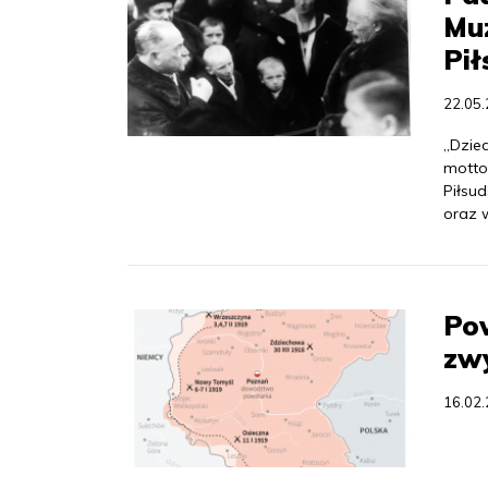
Mu
Pił
22.05
„Dzie
motto
Piłsud
oraz w
Pow
zw
16.02