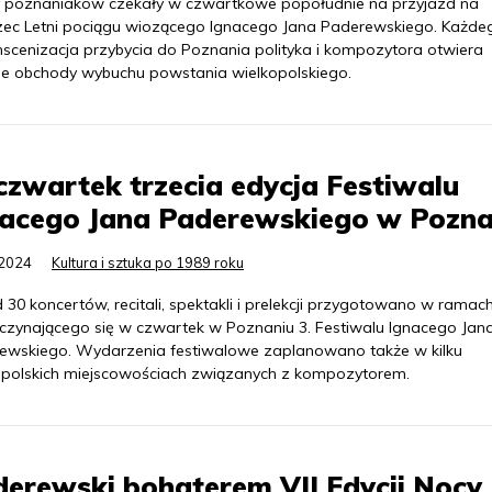
 poznaniaków czekały w czwartkowe popołudnie na przyjazd na
ec Letni pociągu wiozącego Ignacego Jana Paderewskiego. Każde
inscenizacja przybycia do Poznania polityka i kompozytora otwiera
e obchody wybuchu powstania wielkopolskiego.
zwartek trzecia edycja Festiwalu
nacego Jana Paderewskiego w Pozna
.2024
Kultura i sztuka po 1989 roku
30 koncertów, recitali, spektakli i prelekcji przygotowano w ramac
czynającego się w czwartek w Poznaniu 3. Festiwalu Ignacego Jan
ewskiego. Wydarzenia festiwalowe zaplanowano także w kilku
opolskich miejscowościach związanych z kompozytorem.
erewski bohaterem VII Edycji Nocy