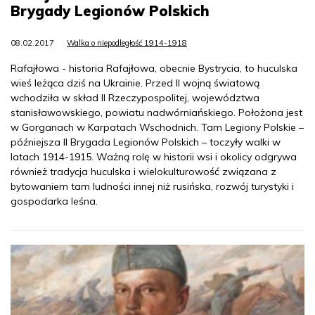
Brygady Legionów Polskich
08.02.2017
Walka o niepodległość 1914-1918
Rafajłowa - historia Rafajłowa, obecnie Bystrycia, to huculska
wieś leżąca dziś na Ukrainie. Przed II wojną światową
wchodziła w skład II Rzeczypospolitej, województwa
stanisławowskiego, powiatu nadwórniańskiego. Położona jest
w Gorganach w Karpatach Wschodnich. Tam Legiony Polskie –
późniejsza II Brygada Legionów Polskich – toczyły walki w
latach 1914-1915. Ważną rolę w historii wsi i okolicy odgrywa
również tradycja huculska i wielokulturowość związana z
bytowaniem tam ludności innej niż rusińska, rozwój turystyki i
gospodarka leśna.