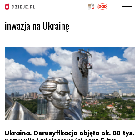
inwazja na Ukrainę
Przejdź
do
treści
Ukraina. Derusyfikacja objęła ok. 80 tys.