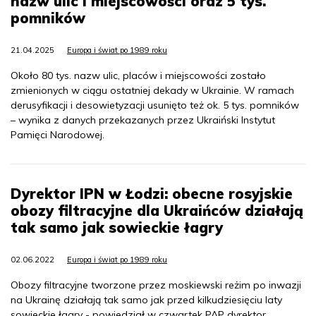
nazw ulic i miejscowości oraz 5 tys.
pomników
21.04.2025
Europa i świat po 1989 roku
Około 80 tys. nazw ulic, placów i miejscowości zostało
zmienionych w ciągu ostatniej dekady w Ukrainie. W ramach
derusyfikacji i desowietyzacji usunięto też ok. 5 tys. pomników
– wynika z danych przekazanych przez Ukraiński Instytut
Pamięci Narodowej.
Dyrektor IPN w Łodzi: obecne rosyjskie
obozy filtracyjne dla Ukraińców działają
tak samo jak sowieckie łagry
02.06.2022
Europa i świat po 1989 roku
Obozy filtracyjne tworzone przez moskiewski reżim po inwazji
na Ukrainę działają tak samo jak przed kilkudziesięciu laty
sowieckie łagry - powiedział w czwartek PAP dyrektor