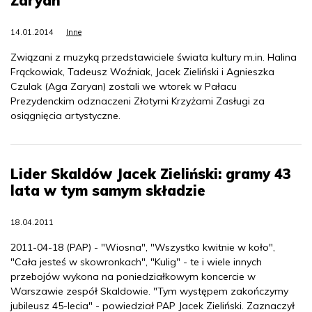
Zaryan
14.01.2014
Inne
Związani z muzyką przedstawiciele świata kultury m.in. Halina
Frąckowiak, Tadeusz Woźniak, Jacek Zieliński i Agnieszka
Czulak (Aga Zaryan) zostali we wtorek w Pałacu
Prezydenckim odznaczeni Złotymi Krzyżami Zasługi za
osiągnięcia artystyczne.
Lider Skaldów Jacek Zieliński: gramy 43
lata w tym samym składzie
18.04.2011
2011-04-18 (PAP) - "Wiosna", "Wszystko kwitnie w koło",
"Cała jesteś w skowronkach", "Kulig" - te i wiele innych
przebojów wykona na poniedziałkowym koncercie w
Warszawie zespół Skaldowie. "Tym występem zakończymy
jubileusz 45-lecia" - powiedział PAP Jacek Zieliński. Zaznaczył