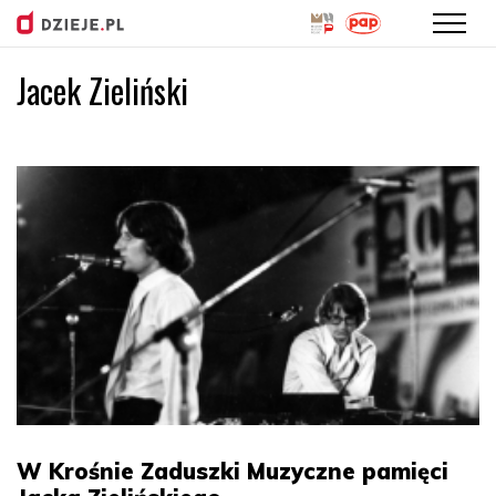
Jacek Zieliński
Przejdź
do
treści
W Krośnie Zaduszki Muzyczne pamięci