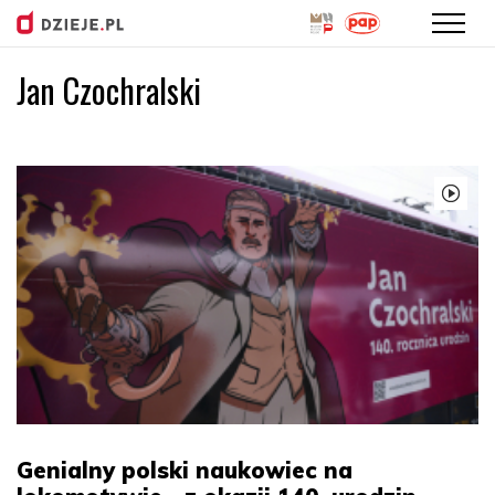
Jan Czochralski
Przejdź
do
treści
Genialny polski naukowiec na