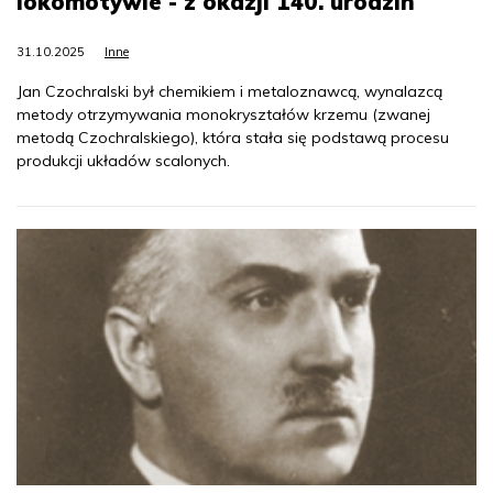
lokomotywie - z okazji 140. urodzin
31.10.2025
Inne
Jan Czochralski był chemikiem i metaloznawcą, wynalazcą
metody otrzymywania monokryształów krzemu (zwanej
metodą Czochralskiego), która stała się podstawą procesu
produkcji układów scalonych.