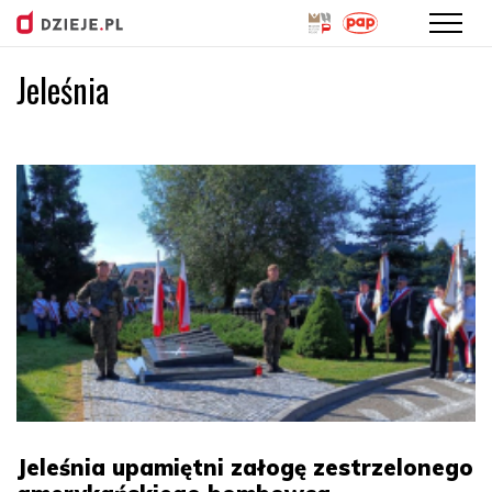
Jeleśnia
Przejdź
do
treści
Jeleśnia upamiętni załogę zestrzelonego