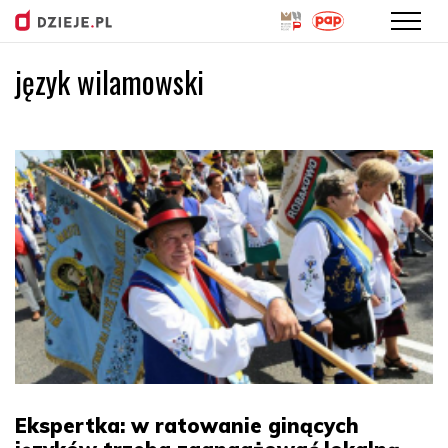
język wilamowski
Przejdź
do
treści
Ekspertka: w ratowanie ginących