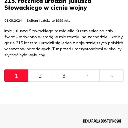
215. rocznica urodzin Juliusza
Słowackiego w cieniu wojny
04.09.2024
Kultura i sztuka po 1989 roku
Imię Juliusza Słowackiego rozsławiło Krzemieniec na cały
świat – mówiono w środę w miasteczku na zachodzie Ukrainy,
gdzie 215 lat temu urodził się jeden z najważniejszych polskich
wieszczów narodowych. Tuż przed uroczystościami w okolicy
słychać było wybuchy.
Pagination
››
Ostat
1
2
3
›
»
Menu Footer
DEKLARACJA DOSTĘPNOŚCI