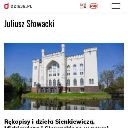
Juliusz Słowacki
Przejdź
do
treści
Rękopisy i dzieła Sienkiewicza,