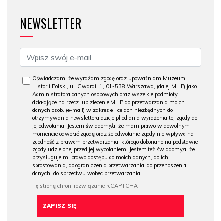
NEWSLETTER
Oświadczam, że wyrażam zgodę oraz upoważniam Muzeum
Historii Polski, ul. Gwardii 1, 01-538 Warszawa, (dalej MHP) jako
Administratora danych osobowych oraz wszelkie podmioty
działające na rzecz lub zlecenie MHP do przetwarzania moich
danych osob. (e-mail) w zakresie i celach niezbędnych do
otrzymywania newslettera dzieje.pl od dnia wyrażenia tej zgody do
jej odwołania. Jestem świadomy/a, że mam prawo w dowolnym
momencie odwołać zgodę oraz że odwołanie zgody nie wpływa na
zgodność z prawem przetwarzania, którego dokonano na podstawie
zgody udzielonej przed jej wycofaniem. Jestem też świadomy/a, że
przysługuje mi prawo dostępu do moich danych, do ich
sprostowania, do ograniczenia przetwarzania, do przenoszenia
danych, do sprzeciwu wobec przetwarzania.