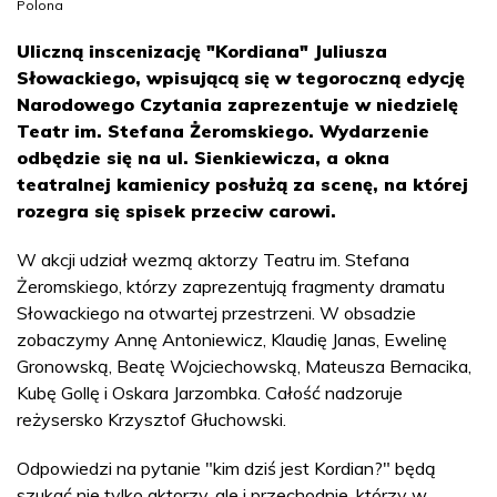
Polona
Uliczną inscenizację "Kordiana" Juliusza
Słowackiego, wpisującą się w tegoroczną edycję
Narodowego Czytania zaprezentuje w niedzielę
Teatr im. Stefana Żeromskiego. Wydarzenie
odbędzie się na ul. Sienkiewicza, a okna
teatralnej kamienicy posłużą za scenę, na której
rozegra się spisek przeciw carowi.
W akcji udział wezmą aktorzy Teatru im. Stefana
Żeromskiego, którzy zaprezentują fragmenty dramatu
Słowackiego na otwartej przestrzeni. W obsadzie
zobaczymy Annę Antoniewicz, Klaudię Janas, Ewelinę
Gronowską, Beatę Wojciechowską, Mateusza Bernacika,
Kubę Gollę i Oskara Jarzombka. Całość nadzoruje
reżysersko Krzysztof Głuchowski.
Odpowiedzi na pytanie "kim dziś jest Kordian?" będą
szukać nie tylko aktorzy, ale i przechodnie, którzy w