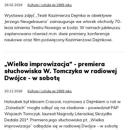
26.02.2019
Kultura i sztuka po 1989 roku
Wystawa zdjęć „Teatr Kazimierza Dejmka w obiektywie
Jerzego Neugebauera” zainauguruje we wtorek obchody 70-
lecia istnienia Teatru Nowego w Łodzi. W ramach jubileuszu
zaplanowano również m.in. dwie premiery, konferencje
naukowe oraz film poświęcony Kazimierzowi Dejmkowi.
„Wielka improwizacja” - premiera
słuchowiska W. Tomczyka w radiowej
Dwójce - w sobotę
20.12.2018
Kultura i sztuka po 1989 roku
Holoubek był kibicem Cracovii, rozmowa z Dejmkiem o roli w
„Dziadach” mogła odbyć się na stadionie - powiedział PAP
Wojciech Tomczyk, laureat Nagrody Literackiej Skrzydła
Dedala 201*. Premiera jego słuchowiska pt. „Wielka
improwizacja” odbędzie się w radiowej Dwójce - w sobotę.