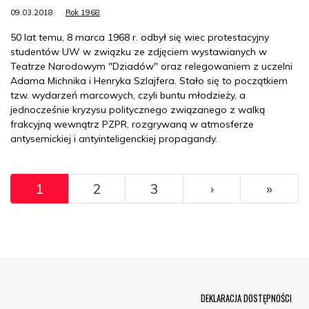
09.03.2018
Rok 1968
50 lat temu, 8 marca 1968 r. odbył się wiec protestacyjny
studentów UW w związku ze zdjęciem wystawianych w
Teatrze Narodowym "Dziadów" oraz relegowaniem z uczelni
Adama Michnika i Henryka Szlajfera. Stało się to początkiem
tzw. wydarzeń marcowych, czyli buntu młodzieży, a
jednocześnie kryzysu politycznego związanego z walką
frakcyjną wewnątrz PZPR, rozgrywaną w atmosferze
antysemickiej i antyinteligenckiej propagandy.
Pagination
››
Ostat
1
2
3
›
»
Menu Footer
DEKLARACJA DOSTĘPNOŚCI