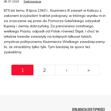
08.07.2018
Średniowiecze
675 lat temu, 8 lipca 1343 r., Kazimierz III zawarł w Kaliszu z
zakonem krzyżackim traktat pokojowy, w którego wyniku m.in.
za zrzeczenie się praw do Pomorza Gdańskiego odzyskał
Kujawy i ziemię dobrzyńską. Za panowania ostatniego,
wielkiego Piasta, odpadł od Polski również Śląsk. I choć te
właśnie kwestie zaważyły na kolejnych kilkuset latach,
zmysłowi politycznemu Kazimierza Wielkiego zawdzięczamy
to, że straciliśmy tylko tyle. Tym bardziej że sporo też
zyskaliśmy.
Pagination
››
Ostatni
1
2
›
»
Menu Footer
DEKLARACJA DOSTĘPNOŚCI