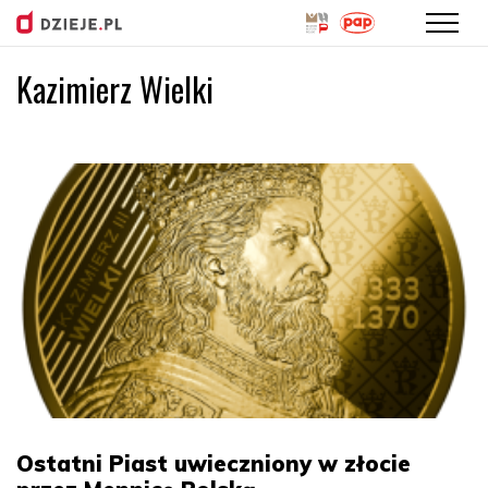
Kazimierz Wielki
Przejdź
do
treści
Ostatni Piast uwieczniony w złocie