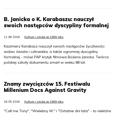
B. Janicka o K. Karabaszu: nauczył
swoich następców dyscypliny formalnej
11.08.2018
Kultura i sztuka po 1989 roku
Kazimierz Karabasz nauczył swoich następców życzliwości
wobec świata i człowieka, a także ogromnej dyscypliny
formalnej - mówi PAP krytyk filmowa Bożena Janicka. Twórca
polskiej szkoły dokumentu zmarł w wieku 88 lat.
Znamy zwycięzców 15. Festiwalu
Millenium Docs Against Gravity
18.05.2018
Kultura i sztuka po 1989 roku
"Call me Tony", "Wielebny W." i "Ostatnie dni lata" - to niektóre