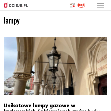
lampy
Przejdź
do
treści
Unikatowe lampy gazowe w