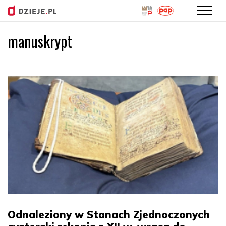
manuskrypt
Przejdź
do
treści
Odnaleziony w Stanach Zjednoczonych