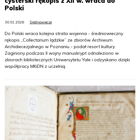
cysterski rękopis z XII w. wraca do
Polski
30.01.2026
Średniowiecze
Do Polski wraca kolejna strata wojenna - średniowieczny
rękopis „Collectarium lądzkie” ze zbiorów Archiwum
Archidiecezjalnego w Poznaniu - podał resort kultury.
Zaginiony podczas II wojny manuskrypt odnaleziono w
zbiorach bibliotecznych Uniwersytetu Yale i odzyskano dzięki
współpracy MKiDN z uczelnią.