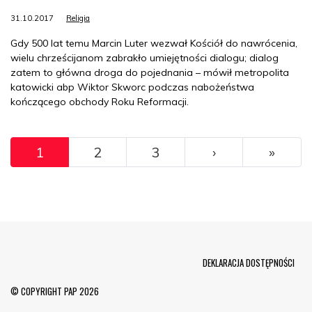
31.10.2017
Religia
Gdy 500 lat temu Marcin Luter wezwał Kościół do nawrócenia,
wielu chrześcijanom zabrakło umiejętności dialogu; dialog
zatem to główna droga do pojednania – mówił metropolita
katowicki abp Wiktor Skworc podczas nabożeństwa
kończącego obchody Roku Reformacji.
Pagination
››
Ostat
1
2
3
›
»
Menu Footer
DEKLARACJA DOSTĘPNOŚCI
© COPYRIGHT PAP 2026