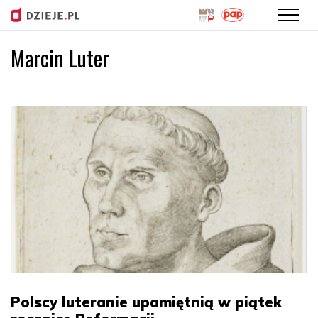
Marcin Luter
Przejdź
do
treści
Polscy luteranie upamiętnią w piątek