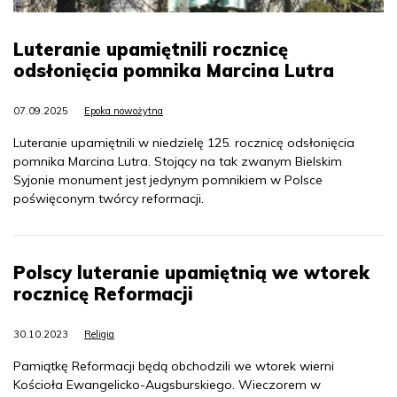
Luteranie upamiętnili rocznicę
odsłonięcia pomnika Marcina Lutra
07.09.2025
Epoka nowożytna
Luteranie upamiętnili w niedzielę 125. rocznicę odsłonięcia
pomnika Marcina Lutra. Stojący na tak zwanym Bielskim
Syjonie monument jest jedynym pomnikiem w Polsce
poświęconym twórcy reformacji.
Polscy luteranie upamiętnią we wtorek
rocznicę Reformacji
30.10.2023
Religia
Pamiątkę Reformacji będą obchodzili we wtorek wierni
Kościoła Ewangelicko-Augsburskiego. Wieczorem w