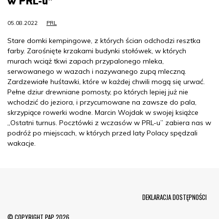
w PRL-u”
05.08.2022
PRL
Stare domki kempingowe, z których ścian odchodzi resztka
farby. Zarośnięte krzakami budynki stołówek, w których
murach wciąż tkwi zapach przypalonego mleka,
serwowanego w wazach i nazywanego zupą mleczną.
Zardzewiałe huśtawki, które w każdej chwili mogą się urwać.
Pełne dziur drewniane pomosty, po których lepiej już nie
wchodzić do jeziora, i przycumowane na zawsze do pala,
skrzypiące rowerki wodne. Marcin Wojdak w swojej książce
„Ostatni turnus. Pocztówki z wczasów w PRL-u” zabiera nas w
podróż po miejscach, w których przed laty Polacy spędzali
wakacje.
Menu Footer
DEKLARACJA DOSTĘPNOŚCI
© COPYRIGHT PAP 2026