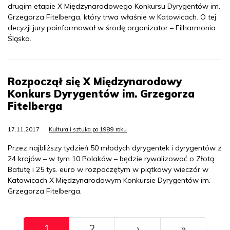
drugim etapie X Międzynarodowego Konkursu Dyrygentów im.
Grzegorza Fitelberga, który trwa właśnie w Katowicach. O tej
decyzji jury poinformował w środę organizator – Filharmonia
Śląska.
Rozpoczął się X Międzynarodowy
Konkurs Dyrygentów im. Grzegorza
Fitelberga
17.11.2017
Kultura i sztuka po 1989 roku
Przez najbliższy tydzień 50 młodych dyrygentek i dyrygentów z
24 krajów – w tym 10 Polaków – będzie rywalizować o Złotą
Batutę i 25 tys. euro w rozpoczętym w piątkowy wieczór w
Katowicach X Międzynarodowym Konkursie Dyrygentów im.
Grzegorza Fitelberga.
Pagination
››
Ostatni
1
2
›
»