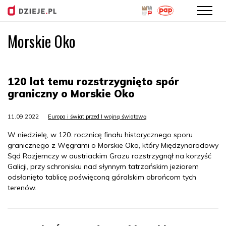
Morskie Oko
Przejdź
do
treści
120 lat temu rozstrzygnięto spór
graniczny o Morskie Oko
11.09.2022
Europa i świat przed I wojną światową
W niedzielę, w 120. rocznicę finału historycznego sporu
granicznego z Węgrami o Morskie Oko, który Międzynarodowy
Sąd Rozjemczy w austriackim Grazu rozstrzygnął na korzyść
Galicji, przy schronisku nad słynnym tatrzańskim jeziorem
odsłonięto tablicę poświęconą góralskim obrońcom tych
terenów.