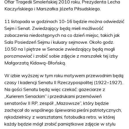
Ofiar Tragedii Smoleńskiej 2010 roku, Prezydenta Lecha
Kaczyńskiego i Marszałka Józefa Piłsudskiego.
11 listopada w godzinach 10-16 będzie można odwiedzić
Sejm i Senat. Zwiedzający będą mieli możliwość
zobaczenia niedostępnych na co dzień miejsc, takich jak
Sala Posiedzeń Sejmu i kuluary sejmowe. Około godz.
10.50 na I piętrze w Senacie zwiedzający będą mogli
porozmawiać i zrobić sobie zdjęcie z marszałek tej izby
Małgorzatą Kidawą-Błońską.
W izbie wyższej w tym roku motywem przewodnim będą
czasy I kadencji Senatu II Rzeczypospolitej (1922–1927).
Na gości Senatu będą więc czekać: gazeciarze z
„Kurierem Senackim” i przedrukami przemówień
senatorów II RP, zespół „Mazowsze”, który będzie
zachęcał do wspólnego śpiewania pieśni patriotycznych,
rękodzielnicy z warsztatami, fotobudka retro, w której
każdy będzie mógł zrobić pamiątkowe zdjęcie w stylu