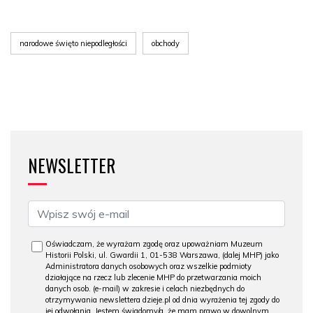
narodowe święto niepodległości
obchody
NEWSLETTER
Oświadczam, że wyrażam zgodę oraz upoważniam Muzeum
Historii Polski, ul. Gwardii 1, 01-538 Warszawa, (dalej MHP) jako
Administratora danych osobowych oraz wszelkie podmioty
działające na rzecz lub zlecenie MHP do przetwarzania moich
danych osob. (e-mail) w zakresie i celach niezbędnych do
otrzymywania newslettera dzieje.pl od dnia wyrażenia tej zgody do
jej odwołania. Jestem świadomy/a, że mam prawo w dowolnym