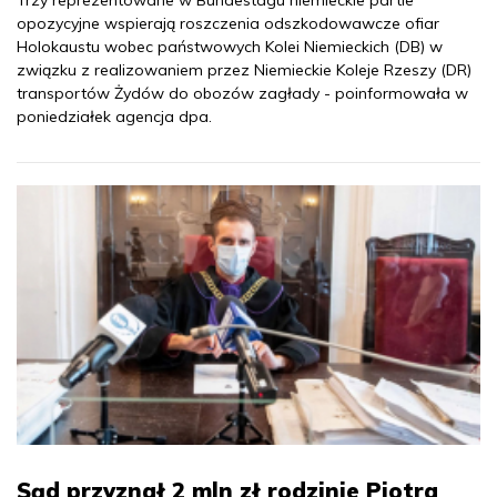
Trzy reprezentowane w Bundestagu niemieckie partie
opozycyjne wspierają roszczenia odszkodowawcze ofiar
Holokaustu wobec państwowych Kolei Niemieckich (DB) w
związku z realizowaniem przez Niemieckie Koleje Rzeszy (DR)
transportów Żydów do obozów zagłady - poinformowała w
poniedziałek agencja dpa.
Sąd przyznał 2 mln zł rodzinie Piotra