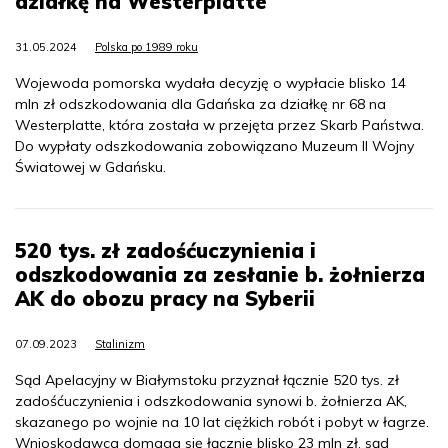
działkę na Westerplatte
31.05.2024
Polska po 1989 roku
Wojewoda pomorska wydała decyzję o wypłacie blisko 14
mln zł odszkodowania dla Gdańska za działkę nr 68 na
Westerplatte, która została w przejęta przez Skarb Państwa.
Do wypłaty odszkodowania zobowiązano Muzeum II Wojny
Światowej w Gdańsku.
520 tys. zł zadośćuczynienia i
odszkodowania za zesłanie b. żołnierza
AK do obozu pracy na Syberii
07.09.2023
Stalinizm
Sąd Apelacyjny w Białymstoku przyznał łącznie 520 tys. zł
zadośćuczynienia i odszkodowania synowi b. żołnierza AK,
skazanego po wojnie na 10 lat ciężkich robót i pobyt w łagrze.
Wnioskodawca domaga się łącznie blisko 23 mln zł, sąd