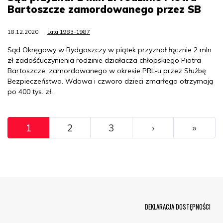
Bartoszcze zamordowanego przez SB
18.12.2020
Lata 1983-1987
Sąd Okręgowy w Bydgoszczy w piątek przyznał łącznie 2 mln
zł zadośćuczynienia rodzinie działacza chłopskiego Piotra
Bartoszcze, zamordowanego w okresie PRL-u przez Służbę
Bezpieczeństwa. Wdowa i czworo dzieci zmarłego otrzymają
po 400 tys. zł.
Pagination
››
Ostat
1
2
3
›
»
Menu Footer
DEKLARACJA DOSTĘPNOŚCI