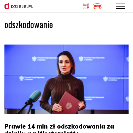
odszkodowanie
Przejdź
do
treści
Prawie 14 mln zł odszkodowania za