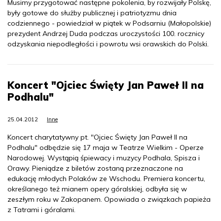
Musimy przygotować następne pokolenia, by rozwijały Polskę,
były gotowe do służby publicznej i patriotyzmu dnia
codziennego - powiedział w piątek w Podsarniu (Małopolskie)
prezydent Andrzej Duda podczas uroczystości 100. rocznicy
odzyskania niepodległości i powrotu wsi orawskich do Polski.
Koncert "Ojciec Święty Jan Paweł II na
Podhalu"
25.04.2012
Inne
Koncert charytatywny pt. "Ojciec Święty Jan Paweł II na
Podhalu" odbędzie się 17 maja w Teatrze Wielkim - Operze
Narodowej. Wystąpią śpiewacy i muzycy Podhala, Spisza i
Orawy. Pieniądze z biletów zostaną przeznaczone na
edukację młodych Polaków ze Wschodu. Premiera koncertu,
określanego też mianem opery góralskiej, odbyła się w
zeszłym roku w Zakopanem. Opowiada o związkach papieża
z Tatrami i góralami.