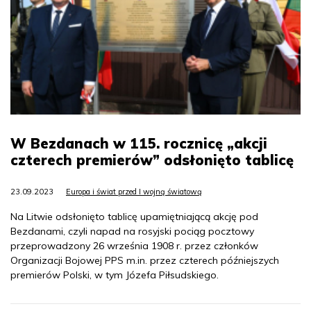
W Bezdanach w 115. rocznicę „akcji
czterech premierów” odsłonięto tablicę
23.09.2023
Europa i świat przed I wojną światową
Na Litwie odsłonięto tablicę upamiętniającą akcję pod
Bezdanami, czyli napad na rosyjski pociąg pocztowy
przeprowadzony 26 września 1908 r. przez członków
Organizacji Bojowej PPS m.in. przez czterech późniejszych
premierów Polski, w tym Józefa Piłsudskiego.