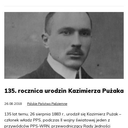
135. rocznica urodzin Kazimierza Pużaka
26.08.2018
Polskie Państwo Podziemne
135 lat temu, 26 sierpnia 1883 r., urodził się Kazimierz Pużak –
członek władz PPS, podczas II wojny światowej jeden z
przywódców PPS-WRN, przewodniczący Rady Jedności