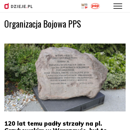
Organizacja Bojowa PPS
Przejdź
do
treści
120 lat temu padły strzały na pl.