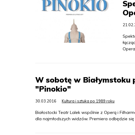
Spe
Ope
21.02
Spekta
łącząc
Opera
W sobotę w Białymstoku p
"Pinokio"
30.03.2016
Kultura i sztuka po 1989 roku
Białostocki Teatr Lalek wspólnie z Operą i Filha
dla najmłodszych widzów. Premiera odbędzie si