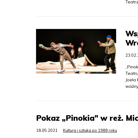
Teatr
Ws
Wr
23.02
„Pino
Teatru
Joela
ważny
Pokaz „Pinokia” w reż. Mi
18.05.2021
Kultura i sztuka po 1989 roku