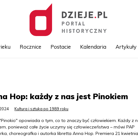
ieku
Rocznice
Postacie
Kalendaria
Artykuły
Przejdź
do
treści
a Hop: każdy z nas jest Pinokiem
.2024
Kultura i sztuka po 1989 roku
"Pinokio" opowiada o tym, co to znaczy być człowiekiem. Każdy z n
iem, ponieważ całe życie uczymy się człowieczeństwa – mówi PAP
rka, choreografka i autorka libretta Anna Hop. Premiera 21 kwietni