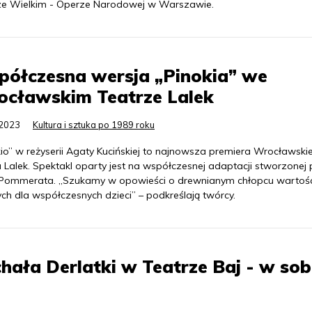
ze Wielkim - Operze Narodowej w Warszawie.
półczesna wersja „Pinokia” we
ocławskim Teatrze Lalek
.2023
Kultura i sztuka po 1989 roku
kio” w reżyserii Agaty Kucińskiej to najnowsza premiera Wrocławski
 Lalek. Spektakl oparty jest na współczesnej adaptacji stworzonej
 Pommerata. „Szukamy w opowieści o drewnianym chłopcu wartośc
ch dla współczesnych dzieci” – podkreślają twórcy.
chała Derlatki w Teatrze Baj - w so