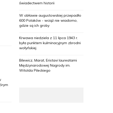
świadectwem historii
W obławie augustowskiej przepadło
600 Polaków - wciąż nie wiadomo,
gdzie są ich groby
Krwawa niedziela z 11 lipca 1943 r.
była punktem kulminacyjnym zbrodni
wołyńskiej
Bilewicz, Marat, Eristavi laureatami
Międzynarodowej Nagrody im.
Witolda Pileckiego
y
tórym