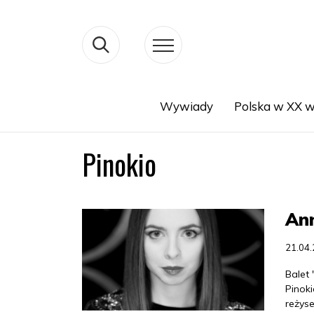
Wywiady
Polska w XX w
Search
Pinokio
Ann
21.04
Balet 
Pinok
reżyse