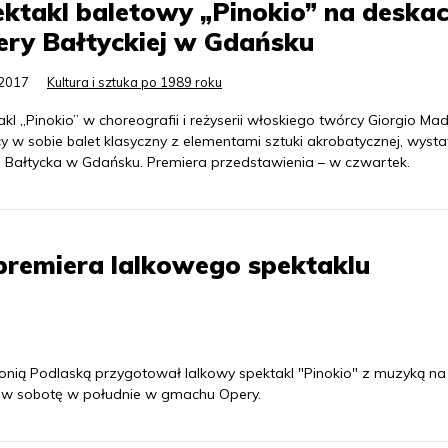
ktakl baletowy „Pinokio” na deska
ry Bałtyckiej w Gdańsku
.2017
Kultura i sztuka po 1989 roku
kl „Pinokio” w choreografii i reżyserii włoskiego twórcy Giorgio Madi
y w sobie balet klasyczny z elementami sztuki akrobatycznej, wyst
 Bałtycka w Gdańsku. Premiera przedstawienia – w czwartek.
remiera lalkowego spektaklu
rmonią Podlaską przygotował lalkowy spektakl "Pinokio" z muzyką n
ę w sobotę w południe w gmachu Opery.