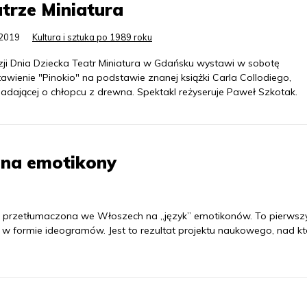
trze Miniatura
.2019
Kultura i sztuka po 1989 roku
zji Dnia Dziecka Teatr Miniatura w Gdańsku wystawi w sobotę
awienie "Pinokio" na podstawie znanej książki Carla Collodiego,
adającej o chłopcu z drewna. Spektakl reżyseruje Paweł Szkotak.
 na emotikony
ała przetłumaczona we Włoszech na „język” emotikonów. To pierwsz
 w formie ideogramów. Jest to rezultat projektu naukowego, nad k