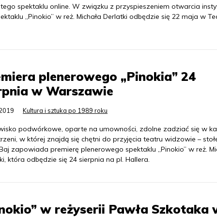
tego spektaklu online. W związku z przyspieszeniem otwarcia instyt
ektaklu „Pinokio” w reż. Michała Derlatki odbędzie się 22 maja w Te
miera plenerowego „Pinokia” 24
erpnia w Warszawie
.2019
Kultura i sztuka po 1989 roku
isko podwórkowe, oparte na umowności, zdolne zadziać się w ka
rzeni, w której znajdą się chętni do przyjęcia teatru widzowie – sto
 Baj zapowiada premierę plenerowego spektaklu „Pinokio” w reż. M
ki, która odbędzie się 24 sierpnia na pl. Hallera.
nokio” w reżyserii Pawła Szkotaka 