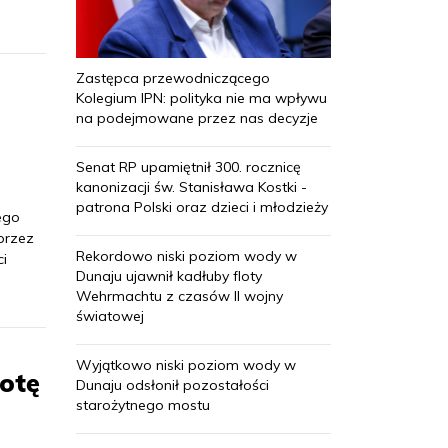
Zastępca przewodniczącego
Kolegium IPN: polityka nie ma wpływu
na podejmowane przez nas decyzje
Senat RP upamiętnił 300. rocznicę
kanonizacji św. Stanisława Kostki -
patrona Polski oraz dzieci i młodzieży
ego
 przez
Rekordowo niski poziom wody w
i
Dunaju ujawnił kadłuby floty
Wehrmachtu z czasów II wojny
światowej
Wyjątkowo niski poziom wody w
botę
Dunaju odsłonił pozostałości
starożytnego mostu