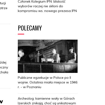
Członek Kolegium IPN: bliskość
ucji
wyborów raczej nie skłoni do
atrze
kompromisu ws. nowego prezesa IPN
POLECAMY
żdej
łeczny
ichała
Publiczne egzekucje w Polsce po II
wojnie. Ostatnia miała miejsce w 1946
r. - w Poznaniu
Archeolog: kamienne wały w Górach
w
Izerskich znikają, choć są unikatowym