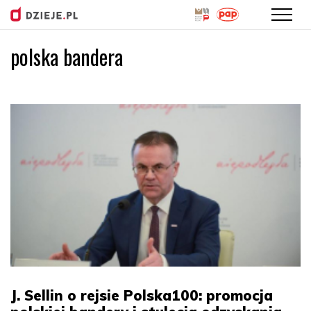
polska bandera
Przejdź
do
treści
J. Sellin o rejsie Polska100: promocja