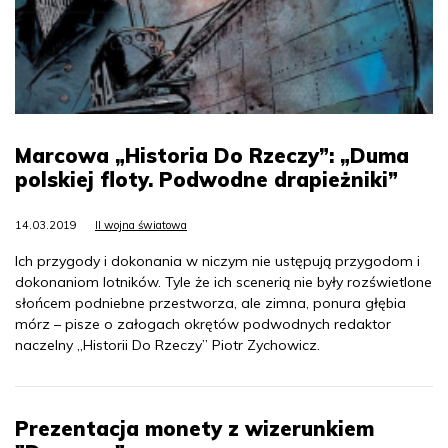
Marcowa „Historia Do Rzeczy”: „Duma
polskiej floty. Podwodne drapieżniki”
14.03.2019
II wojna światowa
Ich przygody i dokonania w niczym nie ustępują przygodom i
dokonaniom lotników. Tyle że ich scenerią nie były rozświetlone
słońcem podniebne przestworza, ale zimna, ponura głębia
mórz – pisze o załogach okrętów podwodnych redaktor
naczelny „Historii Do Rzeczy” Piotr Zychowicz.
Prezentacja monety z wizerunkiem