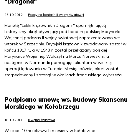
"Dragona"
23.10.2012
Polacy na frontach II wojny światowej
Monetę "Lekki krążownik +Dragon+" upamiętniającą
historyczny okręt pływający pod banderą polskiej Marynarki
Wojennej podczas II wojny światowej zaprezentowano we
wtorek w Szczecinie. Brytyjski krążownik zwodowany został w
końcu 1917 r., a w 1943 r. został przekazany polskiej
Marynarce Wojennej. Walczył na Morzu Norweskim, a
następnie w Normandii pomagając aliantom w wielkiej
operacji lądowania w Europie. Miesiąc później okręt został
storpedowany i zatonął w okolicach francuskiego wybrzeża.
Podpisano umowę ws. budowy Skansenu
Morskiego w Kołobrzegu
18.10.2011
II wojna światowa
W ciągu 10 najbliższych miesięcy w Kołobrzegu