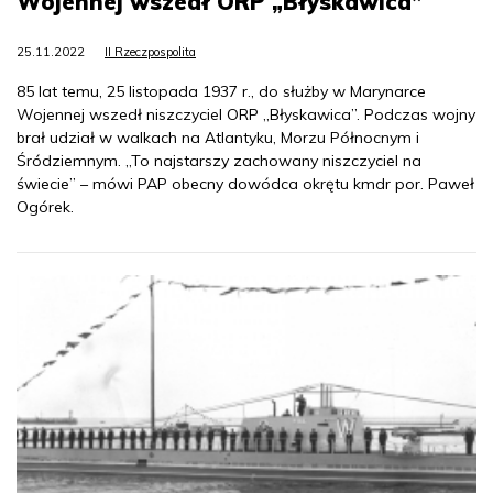
Wojennej wszedł ORP „Błyskawica”
25.11.2022
II Rzeczpospolita
85 lat temu, 25 listopada 1937 r., do służby w Marynarce
Wojennej wszedł niszczyciel ORP „Błyskawica”. Podczas wojny
brał udział w walkach na Atlantyku, Morzu Północnym i
Śródziemnym. „To najstarszy zachowany niszczyciel na
świecie” – mówi PAP obecny dowódca okrętu kmdr por. Paweł
Ogórek.