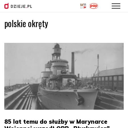
polskie okręty
Przejdź
do
treści
85 lat temu do służby w Marynarce