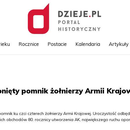
ieku
Rocznice
Postacie
Kalendaria
Artykuły
Przejdź
do
treści
nięty pomnik żołnierzy Armii Krajo
mnik ku czci czterech żołnierzy Armii Krajowej. Uroczystość odbędz
ich obchodów 80. rocznicy utworzenia AK, największego ruchu opo