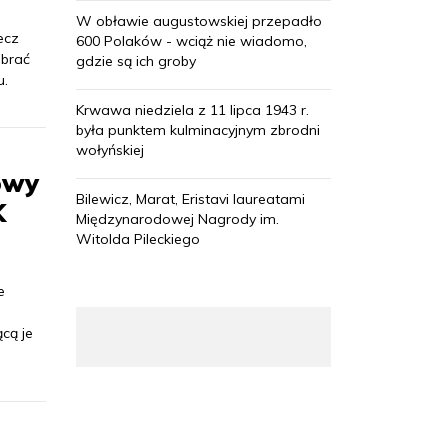
W obławie augustowskiej przepadło
ecz
600 Polaków - wciąż nie wiadomo,
ebrać
gdzie są ich groby
u.
Krwawa niedziela z 11 lipca 1943 r.
była punktem kulminacyjnym zbrodni
wołyńskiej
owy
Bilewicz, Marat, Eristavi laureatami
K
Międzynarodowej Nagrody im.
Witolda Pileckiego
e
cą je