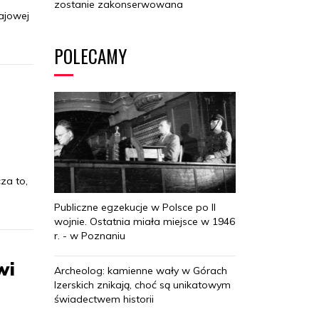
zostanie zakonserwowana
ajowej
POLECAMY
za to,
Publiczne egzekucje w Polsce po II
wojnie. Ostatnia miała miejsce w 1946
r. - w Poznaniu
wi
Archeolog: kamienne wały w Górach
Izerskich znikają, choć są unikatowym
świadectwem historii