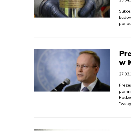
19.04
Sukce
budow
ponad
Pre
w 
27.03
Preze
pomni
Podzie
"wstę