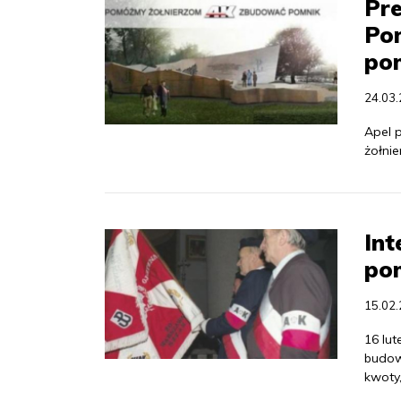
Pre
Po
po
24.03
Apel 
żołni
Int
po
15.02
16 lut
budow
kwoty,