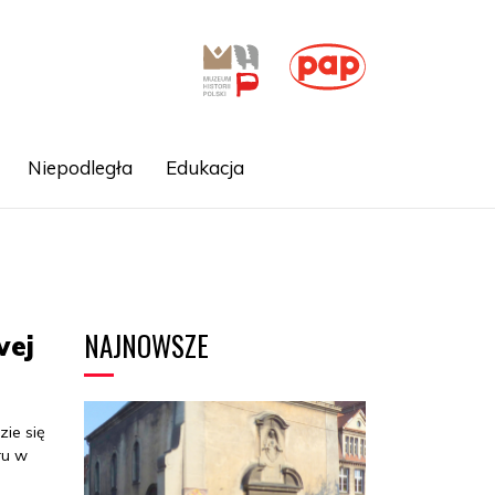
Niepodległa
Edukacja
NAJNOWSZE
wej
ie się
ru w