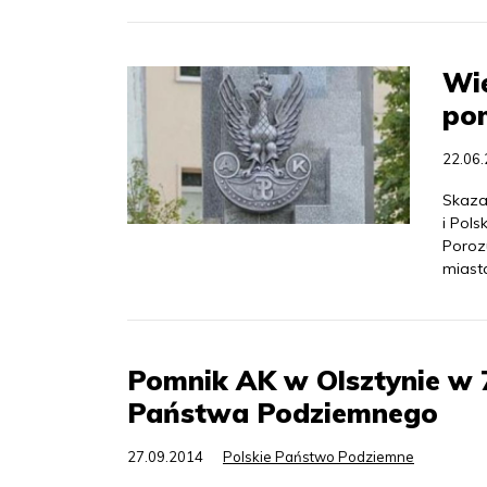
Wi
pom
22.06
Skaza
i Pol
Poroz
miasta
Pomnik AK w Olsztynie w 7
Państwa Podziemnego
27.09.2014
Polskie Państwo Podziemne