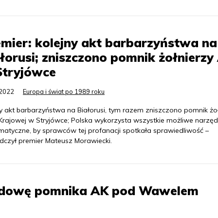
mier: kolejny akt barbarzyństwa na
łorusi; zniszczono pomnik żołnierzy
Stryjówce
.2022
Europa i świat po 1989 roku
ny akt barbarzyństwa na Białorusi, tym razem zniszczono pomnik żo
 Krajowej w Stryjówce; Polska wykorzysta wszystkie możliwe narzęd
matyczne, by sprawców tej profanacji spotkała sprawiedliwość –
dczył premier Mateusz Morawiecki.
budowę pomnika AK pod Wawelem