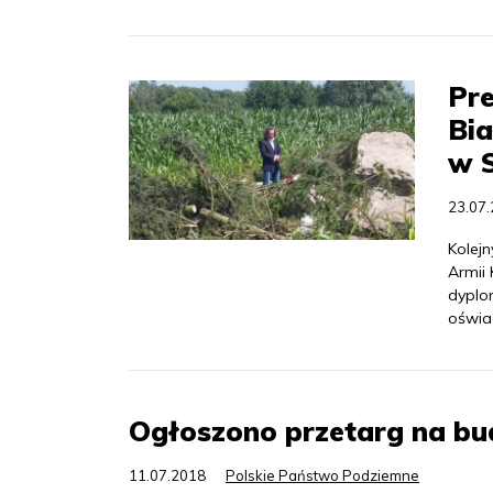
Pre
Bia
w 
23.07
Kolej
Armii
dyplo
oświa
Ogłoszono przetarg na 
11.07.2018
Polskie Państwo Podziemne