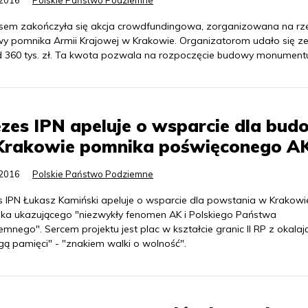
.2016
Polskie Państwo Podziemne
sem zakończyła się akcja crowdfundingowa, zorganizowana na rz
y pomnika Armii Krajowej w Krakowie. Organizatorom udało się z
 360 tys. zł. Ta kwota pozwala na rozpoczęcie budowy monument
zes IPN apeluje o wsparcie dla bud
Krakowie pomnika poświęconego A
.2016
Polskie Państwo Podziemne
s IPN Łukasz Kamiński apeluje o wsparcie dla powstania w Krakowi
ka ukazującego "niezwykły fenomen AK i Polskiego Państwa
mnego". Sercem projektu jest plac w kształcie granic II RP z okalają
gą pamięci" - "znakiem walki o wolność".