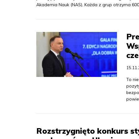
Akademia Nauk (NAS). Każda z grup otrzyma 600 t
Pre
Wsp
cze
15.11
To ni
pozyt
bezpo
powie
Rozstrzygnięto konkurs st