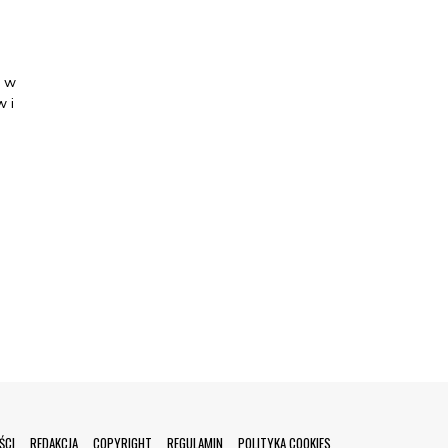
a w
w i
ŚCI
REDAKCJA
COPYRIGHT
REGULAMIN
POLITYKA COOKIES