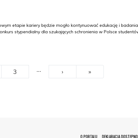
owym etapie kariery będzie mogło kontynuować edukację i badani
nkurs stypendialny dla szukających schronienia w Polsce studentó
…
››
Ostatni
3
›
»
O PORTALU
DEKLARACJA DOSTĘPNO