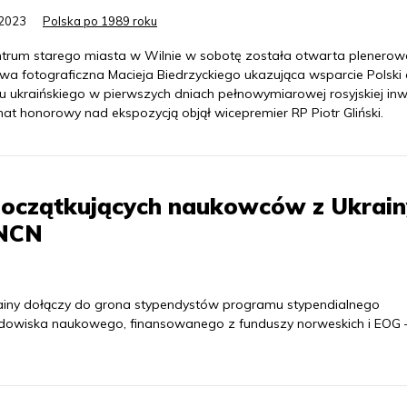
.2023
Polska po 1989 roku
trum starego miasta w Wilnie w sobotę została otwarta plenerow
wa fotograficzna Macieja Biedrzyckiego ukazująca wsparcie Polski 
u ukraińskiego w pierwszych dniach pełnowymiarowej rosyjskiej inwa
at honorowy nad ekspozycją objął wicepremier RP Piotr Gliński.
 początkujących naukowców z Ukrain
 NCN
ainy dołączy do grona stypendystów programu stypendialnego
dowiska naukowego, finansowanego z funduszy norweskich i EOG 