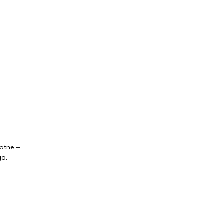
b
otne –
go.