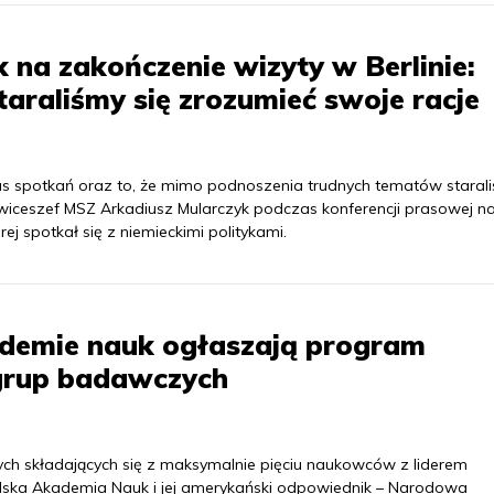
 na zakończenie wizyty w Berlinie:
raliśmy się zrozumieć swoje racje
s spotkań oraz to, że mimo podnoszenia trudnych tematów staral
 wiceszef MSZ Arkadiusz Mularczyk podczas konferencji prasowej n
ej spotkał się z niemieckimi politykami.
demie nauk ogłaszają program
 grup badawczych
ych składających się z maksymalnie pięciu naukowców z liderem
Polska Akademia Nauk i jej amerykański odpowiednik – Narodowa