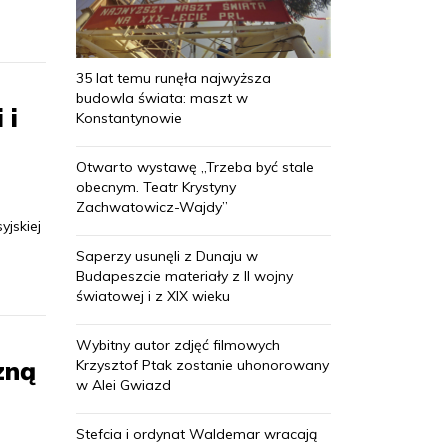
35 lat temu runęła najwyższa
budowla świata: maszt w
 i
Konstantynowie
Otwarto wystawę „Trzeba być stale
obecnym. Teatr Krystyny
Zachwatowicz-Wajdy”
yjskiej
Saperzy usunęli z Dunaju w
Budapeszcie materiały z II wojny
światowej i z XIX wieku
Wybitny autor zdjęć filmowych
zną
Krzysztof Ptak zostanie uhonorowany
w Alei Gwiazd
Stefcia i ordynat Waldemar wracają