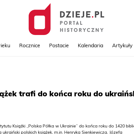
ieku
Rocznice
Postacie
Kalendaria
Artykuły
Przejdź
do
treści
iążek trafi do końca roku do ukraińs
tutu Książki „Polska Półka w Ukrainie” do końca roku do 1420 bibl
 ukraiński polskich książek, m.in. Henryka Sienkiewicza, Józefa