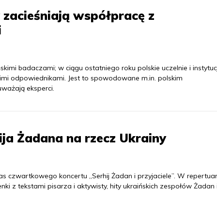
 zacieśniają współpracę z
i
imi badaczami; w ciągu ostatniego roku polskie uczelnie i instytuc
imi odpowiednikami. Jest to spowodowane m.in. polskim
uważają eksperci.
ja Żadana na rzecz Ukrainy
as czwartkowego koncertu „Serhij Żadan i przyjaciele”. W repertua
ki z tekstami pisarza i aktywisty, hity ukraińskich zespołów Żadan 