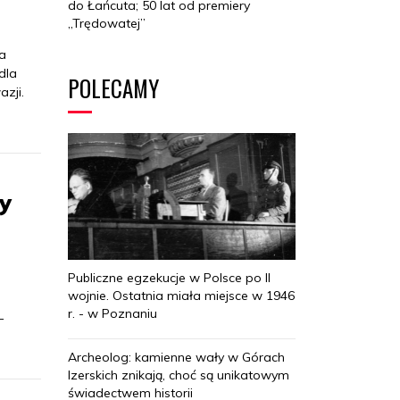
do Łańcuta; 50 lat od premiery
„Trędowatej”
a
dla
POLECAMY
zji.
y
Publiczne egzekucje w Polsce po II
wojnie. Ostatnia miała miejsce w 1946
r. - w Poznaniu
–
Archeolog: kamienne wały w Górach
Izerskich znikają, choć są unikatowym
świadectwem historii