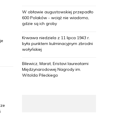
W obławie augustowskiej przepadło
600 Polaków - wciąż nie wiadomo,
gdzie są ich groby
Krwawa niedziela z 11 lipca 1943 r.
je
była punktem kulminacyjnym zbrodni
wołyńskiej
Bilewicz, Marat, Eristavi laureatami
Międzynarodowej Nagrody im.
Witolda Pileckiego
rze
i