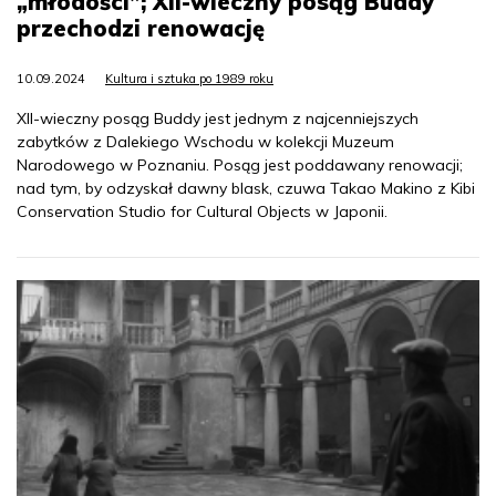
„młodości”; XII-wieczny posąg Buddy
przechodzi renowację
10.09.2024
Kultura i sztuka po 1989 roku
XII-wieczny posąg Buddy jest jednym z najcenniejszych
zabytków z Dalekiego Wschodu w kolekcji Muzeum
Narodowego w Poznaniu. Posąg jest poddawany renowacji;
nad tym, by odzyskał dawny blask, czuwa Takao Makino z Kibi
Conservation Studio for Cultural Objects w Japonii.