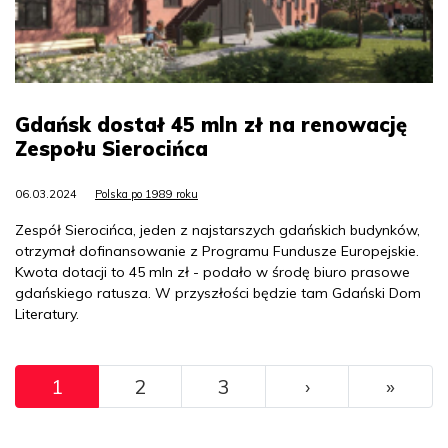
Gdańsk dostał 45 mln zł na renowację
Zespołu Sierocińca
06.03.2024
Polska po 1989 roku
Zespół Sierocińca, jeden z najstarszych gdańskich budynków,
otrzymał dofinansowanie z Programu Fundusze Europejskie.
Kwota dotacji to 45 mln zł - podało w środę biuro prasowe
gdańskiego ratusza. W przyszłości będzie tam Gdański Dom
Literatury.
Pagination
››
Ostat
1
2
3
›
»