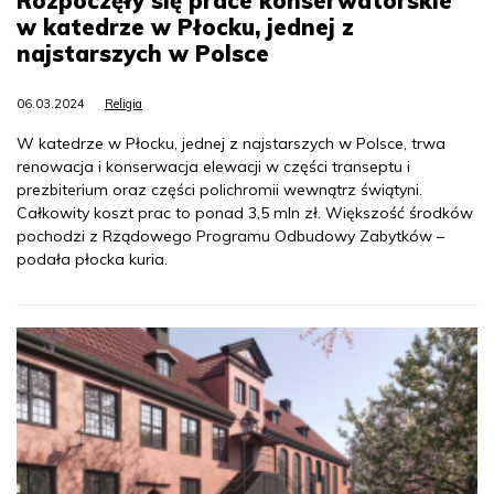
Rozpoczęły się prace konserwatorskie
w katedrze w Płocku, jednej z
najstarszych w Polsce
06.03.2024
Religia
W katedrze w Płocku, jednej z najstarszych w Polsce, trwa
renowacja i konserwacja elewacji w części transeptu i
prezbiterium oraz części polichromii wewnątrz świątyni.
Całkowity koszt prac to ponad 3,5 mln zł. Większość środków
pochodzi z Rządowego Programu Odbudowy Zabytków –
podała płocka kuria.